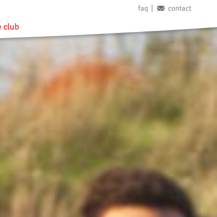
faq
contact
 club