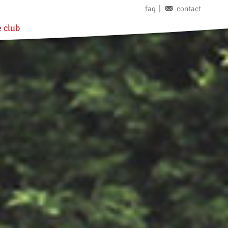
faq
contact
 club