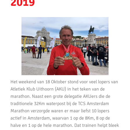
2019
Ronald Velten slaagt voor looptrainer examen
Bevrijdingsloop 2023
Uithoorns Mooiste de Loop 2023 weer geweldig loopfeest
Zilveren Turfloop 2022
Wijnmarathon met AKU
Uitslagen Omloop van Noordwijkerhout 2022
Uitslagen Uithoorns Mooiste 2022
Het weekend van 18 Oktober stond voor veel lopers van
Uitslagen Weekend 09 April 2022
Atletiek Klub Uithoorn (AKU) in het teken van de
Uitslagen Weekend 2 April 2022
marathon. Naast een grote delegatie AKUers die de
traditionele 32Km waterpost bij de TCS Amsterdam
Uitslagen Weekend 27 Maart 2022
Marathon verzorgde waren er maar liefst 10 lopers
actief in Amsterdam, waarvan 1 op de 8Km, 8 op de
Uitslagen Weekend 20 Maart 2022
halve en 1 op de hele marathon. Dat trainen helpt bleek