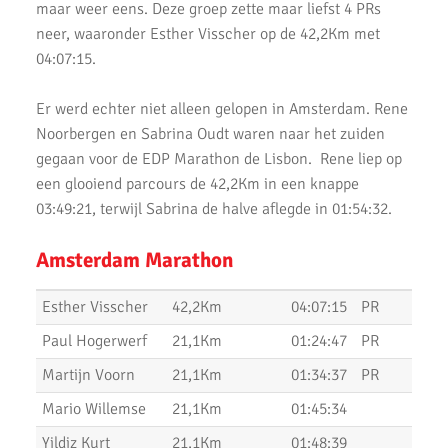
AKU lopers beginnen wedstrijden weer te vinden
maar weer eens. Deze groep zette maar liefst 4 PRs
neer, waaronder Esther Visscher op de 42,2Km met
Uitslagen 21 November 2021
04:07:15.
Uitslagen 6 & 7 November 2021
Er werd echter niet alleen gelopen in Amsterdam. Rene
Top Prestaties AKU op Marathon & Triathlon
Noorbergen en Sabrina Oudt waren naar het zuiden
gegaan voor de EDP Marathon de Lisbon. Rene liep op
6 nieuwe club records op 1 avond
een glooiend parcours de 42,2Km in een knappe
Uitslagen 3000m & 5000m Test
03:49:21, terwijl Sabrina de halve aflegde in 01:54:32.
Uitslagen 12 Minuten Test (Februari 2021)
Amsterdam Marathon
Marathon van Uithoorn 2020
Esther Visscher
42,2Km
04:07:15
PR
AKU 10K Tijdloop
Paul Hogerwerf
21,1Km
01:24:47
PR
AKU Kipchoge Challenge 2020
Martijn Voorn
21,1Km
01:34:37
PR
Mario Willemse
21,1Km
01:45:34
Uitslagen 1 maart 2020
Yildiz Kurt
21,1Km
01:48:39