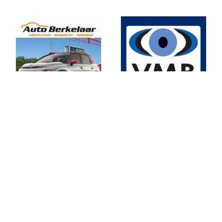
Zilveren Turfloop 2019
Uitslagen 30e RunX Haarlem Cross Circuit
Marathon Weekend 2019
Lopersweeked 2019
Uitslagen Weekend 11 Oktober 2019
Uitslagen Weekend 4 Oktober 2019
Dam tot Damloop 2019
Triathlon Alphen
Een sportieve week
Uitslagen Weekend 6 September 2019
Uitslagen Uur van Uithoorn 2019