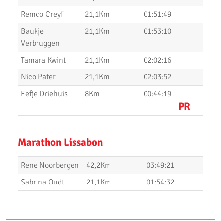
Uitslagen Bosdijkloop 2020
Remco Creyf
21,1Km
01:51:49
Uitslagen Midwinter Marathon Apeldoorn 2020
Baukje
21,1Km
01:53:10
Uitslagen Uithoorns Mooiste 2020
Verbruggen
Tamara Kwint
21,1Km
02:02:16
Uithoorns Mooiste, een prachtig loopfestijn!
Nico Pater
21,1Km
02:03:52
Uitslagen Weekend 17 Januari 2020
Eefje Driehuis
8Km
00:44:19
NN Halve Marathon van Egmond 2020
PR
Nieuwjaarsloop Leiden, Z&Z-circuit
Marathon Lissabon
Kerstloop 2019
Uitslagen Weekend 15 December 2019
Rene Noorbergen
42,2Km
03:49:21
Sabrina Oudt
21,1Km
01:54:32
Pepernoten Run 2019
Uitslagen Weekend 15 November 2019