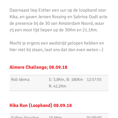
Uitslagen 21 November 2021
Daarnaast liep Esther een uur op de loopband voor
Kika, en gaven Jeroen Rossing en Sabrina Oudt acte
Uitslagen 6 & 7 November 2021
de presence bij de 30 van Amsterdam Noord, waar
Top Prestaties AKU op Marathon & Triathlon
zij een mooi tijd liepen op de 30Km en 21.1Km.
6 nieuwe club records op 1 avond
Mocht je ergens een wedstrijd gelopen hebben en
Uitslagen 3000m & 5000m Test
hier niet bij staan, laat ons dat dan even weten :-)
Uitslagen 12 Minuten Test (Februari 2021)
Almere Challenge; 08.09.18
Marathon van Uithoorn 2020
Rob Idema
S: 3,8Km, B: 180Km
12:57:55
AKU 10K Tijdloop
R: 42,2Km
AKU Kipchoge Challenge 2020
Uitslagen 1 maart 2020
Kika Run (Loopband) 08.09.18
Uitslagen Bosdijkloop 2020
Esther Visscher
10,6Km
01:00:00