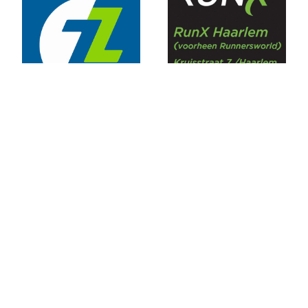
Uitslagen 30e RunX Haarlem Cross Circuit
Marathon Weekend 2019
Lopersweeked 2019
Uitslagen Weekend 11 Oktober 2019
Uitslagen Weekend 4 Oktober 2019
Dam tot Damloop 2019
Triathlon Alphen
Een sportieve week
Uitslagen Weekend 6 September 2019
Uitslagen Uur van Uithoorn 2019
Uitslagen Weekend 31 Augustus 2019