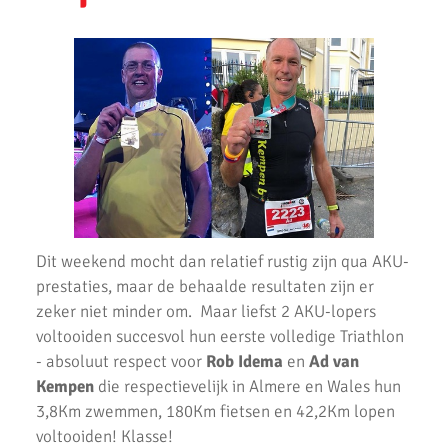
Bevrijdingsloop 2023
Uithoorns Mooiste de Loop 2023 weer geweldig loopfeest
Zilveren Turfloop 2022
Wijnmarathon met AKU
Uitslagen Omloop van Noordwijkerhout 2022
Uitslagen Uithoorns Mooiste 2022
Dit weekend mocht dan relatief rustig zijn qua AKU-
Uitslagen Weekend 09 April 2022
prestaties, maar de behaalde resultaten zijn er
Uitslagen Weekend 2 April 2022
zeker niet minder om. Maar liefst 2 AKU-lopers
voltooiden succesvol hun eerste volledige Triathlon
Uitslagen Weekend 27 Maart 2022
- absoluut respect voor
Rob Idema
en
Ad van
Kempen
die respectievelijk in Almere en Wales hun
Uitslagen Weekend 20 Maart 2022
3,8Km zwemmen, 180Km fietsen en 42,2Km lopen
AKU lopers beginnen wedstrijden weer te vinden
voltooiden! Klasse!