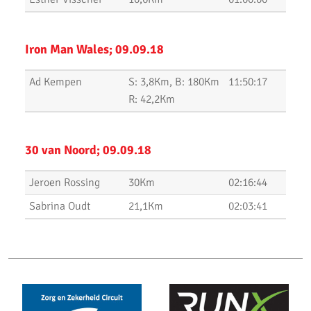
Uitslagen Midwinter Marathon Apeldoorn 2020
Uitslagen Uithoorns Mooiste 2020
Iron Man Wales; 09.09.18
Uithoorns Mooiste, een prachtig loopfestijn!
Ad Kempen
S: 3,8Km, B: 180Km
11:50:17
R: 42,2Km
Uitslagen Weekend 17 Januari 2020
NN Halve Marathon van Egmond 2020
30 van Noord; 09.09.18
Nieuwjaarsloop Leiden, Z&Z-circuit
Jeroen Rossing
30Km
02:16:44
Kerstloop 2019
Sabrina Oudt
21,1Km
02:03:41
Uitslagen Weekend 15 December 2019
Pepernoten Run 2019
Uitslagen Weekend 15 November 2019
Zilveren Turfloop 2019