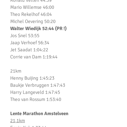
Ronald Velten 44:39
NN Halve Marathon van Egmond 2020
Mario Willemse 46:00
Theo Rekelhof 46:04
Nieuwjaarsloop Leiden, Z&Z-circuit
Michel Oevering 50:20
Walter Wiedijk 52:44 (PR !)
Kerstloop 2019
Jos Snel 53:55
Uitslagen Weekend 15 December 2019
Jaap Verhoef 56:34
Jet Saadat 1:04:22
Pepernoten Run 2019
Corrie van Dam 1:19:44
Uitslagen Weekend 15 November 2019
21km
Zilveren Turfloop 2019
Henny Buijing 1:45:23
Baukje Verbruggen 1:47:43
Uitslagen 30e RunX Haarlem Cross Circuit
Harry Langeveld 1:47:45
Theo van Rossum 1:53:40
Marathon Weekend 2019
Lopersweeked 2019
Lente Marathon Amstelveen
21,1km
Uitslagen Weekend 11 Oktober 2019