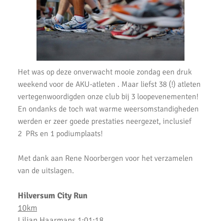
Uitslagen Omloop van Noordwijkerhout 2022
Uitslagen Uithoorns Mooiste 2022
Uitslagen Weekend 09 April 2022
Uitslagen Weekend 2 April 2022
Het was op deze onverwacht mooie zondag een druk
weekend voor de AKU-atleten . Maar liefst 38 (!) atleten
Uitslagen Weekend 27 Maart 2022
vertegenwoordigden onze club bij 3 loopevenementen!
En ondanks de toch wat warme weersomstandigheden
Uitslagen Weekend 20 Maart 2022
werden er zeer goede prestaties neergezet, inclusief
AKU lopers beginnen wedstrijden weer te vinden
2 PRs en 1 podiumplaats!
Uitslagen 21 November 2021
Met dank aan Rene Noorbergen voor het verzamelen
van de uitslagen.
Uitslagen 6 & 7 November 2021
Top Prestaties AKU op Marathon & Triathlon
Hilversum City Run
10km
6 nieuwe club records op 1 avond
Lilian Haarmans 1:01:18