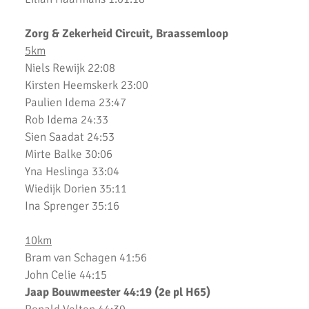
Uitslagen 3000m & 5000m Test
Zorg & Zekerheid Circuit, Braassemloop
Uitslagen 12 Minuten Test (Februari 2021)
5km
Niels Rewijk 22:08
Marathon van Uithoorn 2020
Kirsten Heemskerk 23:00
AKU 10K Tijdloop
Paulien Idema 23:47
Rob Idema 24:33
AKU Kipchoge Challenge 2020
Sien Saadat 24:53
Mirte Balke 30:06
Uitslagen 1 maart 2020
Yna Heslinga 33:04
Uitslagen Bosdijkloop 2020
Wiedijk Dorien 35:11
Ina Sprenger 35:16
Uitslagen Midwinter Marathon Apeldoorn 2020
10km
Uitslagen Uithoorns Mooiste 2020
Bram van Schagen 41:56
Uithoorns Mooiste, een prachtig loopfestijn!
John Celie 44:15
Jaap Bouwmeester 44:19 (2e pl H65)
Uitslagen Weekend 17 Januari 2020