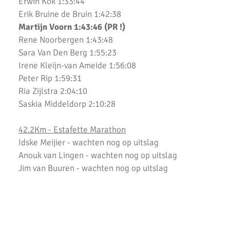
Erwin Kok 1:33:44
Uitslagen Weekend 4 Oktober 2019
Erik Bruine de Bruin 1:42:38
Martijn Voorn 1:43:46 (PR !)
Dam tot Damloop 2019
Rene Noorbergen 1:43:48
Sara Van Den Berg 1:55:23
Triathlon Alphen
Irene Kleijn-van Ameide 1:56:08
Een sportieve week
Peter Rip 1:59:31
Ria Zijlstra 2:04:10
Uitslagen Weekend 6 September 2019
Saskia Middeldorp 2:10:28
Uitslagen Uur van Uithoorn 2019
42.2Km - Estafette Marathon
Uitslagen Weekend 31 Augustus 2019
Idske Meijier - wachten nog op uitslag
Anouk van Lingen - wachten nog op uitslag
Uitslagen Waverloop & Wilnis Dorpsloop
Jim van Buuren - wachten nog op uitslag
La Chouffe 2019
42.2Km - Individuele Marathon
10 van Noordwijk 2019
Harry Schoordijk 3:54:20
Triathlons en Hardloopwedstrijden