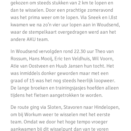
Kerstloop 2019
gekozen om steeds stukken van 2 km te lopen en
dan te wisselen. Door een prachtige zomeravond
Uitslagen Weekend 15 December 2019
was het prima weer om te lopen. Via Sneek en IJlst
kwamen we na zo’n vier uur lopen aan in Woudsend,
Pepernoten Run 2019
waar de stempelkaart overgedragen werd aan het
Uitslagen Weekend 15 November 2019
andere AKU team.
Zilveren Turfloop 2019
In Woudsend vervolgden rond 22.30 uur Theo van
Rossum, Hans Mooij, Eric ten Veldhuis, Wil Voorn,
Uitslagen 30e RunX Haarlem Cross Circuit
Atie van Oostveen en Huub Jansen hun tocht. Het
Marathon Weekend 2019
was inmiddels donker geworden maar met een
graad of 15 was het nog steeds heerlijk loopweer.
Lopersweeked 2019
De lange broeken en trainingsjasjes hoefden alleen
tijdens het fietsen aangetrokken te worden.
Uitslagen Weekend 11 Oktober 2019
De route ging via Sloten, Stavoren naar Hindelopen,
Uitslagen Weekend 4 Oktober 2019
om bij Workum weer te wisselen met het eerste
Dam tot Damloop 2019
team. Omdat we door het hoge tempo vroeger
aankwamen bij dit wisselpunt dan van te voren