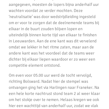
Triathlon Alphen
aangegeven, moesten de lopers bijna anderhalf uur
wachten voordat ze verder mochten. Deze
Een sportieve week
‘neutralisatie’ was door wedstrijdleiding ingesteld
Uitslagen Weekend 6 September 2019
om er voor te zorgen dat de deelnemende teams bij
elkaar in de buurt zouden blijven lopen en
Uitslagen Uur van Uithoorn 2019
uiteindelijk binnen korte tijd van elkaar te finishen
Uitslagen Weekend 31 Augustus 2019
in Leeuwarden. Aan de ene kant was dit vervelend
omdat we lekker in het ritme zaten, maar aan de
Uitslagen Waverloop & Wilnis Dorpsloop
andere kant was het voordeel dat de teams weer
dichter bij elkaar liepen waardoor er zo weer een
La Chouffe 2019
competitie element ontstond.
10 van Noordwijk 2019
Om even voor 05.00 uur werd de tocht vervolgd,
Triathlons en Hardloopwedstrijden
richting Bolsward. Nadat hier de stempel was
ontvangen ging het via Harlingen naar Franeker. Na
Rondje Zijldemeer 2019 - Uitslagen
een hele korte nachtrust stond team 2 al weer klaar
om het stokje over te nemen. Helaas kregen we ook
RopaRun 2019
hier een wachttijd van anderhalf uur, zodat we vlak