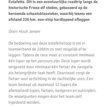
Uitslagen Weekend 09 April 2022
Estafette. Dit is een avontuurlijke roadtrip langs de
historische Friese elf steden, gebaseerd op de
Uitslagen Weekend 2 April 2022
beroemde schaatsklassieker, waarbij teams een
afstand 226 km. non-stop hardlopend afleggen
Uitslagen Weekend 27 Maart 2022
Uitslagen Weekend 20 Maart 2022
Door: Huub Jansen
AKU lopers beginnen wedstrijden weer te vinden
De bedoeling van deze estafetteloop is om in
Uitslagen 21 November 2021
teamverband de 226Km zo snel mogelijk af te
leggen. Tijdens de race moet er constant minimaal
Uitslagen 6 & 7 November 2021
één loper op het parcours zijn. Deze loper wordt
vergezeld door minimaal één fietser die navigatie
Top Prestaties AKU op Marathon & Triathlon
als belangrijkste taak heeft. Daarnaast zorgt de
6 nieuwe club records op 1 avond
fietser voor verlichting in de nachtelijke uren. Een
team bestaat uit maximaal 12 lopers die
Uitslagen 3000m & 5000m Test
afwisselend lopen, fietsen, navigeren en autorijden.
De wisselpunten mogen door het team zelf
Uitslagen 12 Minuten Test (Februari 2021)
ingedeeld worden.