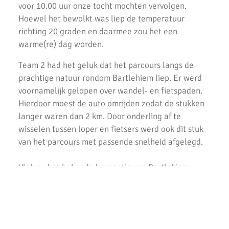
AKU doet Groningen (video impressie)
voor 10.00 uur onze tocht mochten vervolgen.
Hoewel het bewolkt was liep de temperatuur
AKU doet Groningen in Estafette
richting 20 graden en daarmee zou het een
warme(re) dag worden.
Vestingloop, Nightrun, Letterenloop & Triathlon
Haarlemmermeer
Team 2 had het geluk dat het parcours langs de
Uitslagen Noordwijkerhout 2019
prachtige natuur rondom Bartlehiem liep. Er werd
voornamelijk gelopen over wandel- en fietspaden.
Uitslagen Weekend 12 April 2019
Hierdoor moest de auto omrijden zodat de stukken
langer waren dan 2 km. Door onderling af te
Uitslagen Weekend 5 April 2019
wisselen tussen loper en fietsers werd ook dit stuk
Uitslagen Weekend 29 Maart 2019
van het parcours met passende snelheid afgelegd.
Uitslagen Weekend 23 Maart 2019
Vlak na het bekende bruggetje van Bartlehiem
Uitslagen Weekend 15 Maart 2019
begon team 1 aan hun laatste 20km en rondden ze
Dokkum. Halverwege Dokkum en Leeuwarden
Uitslagen Weekend 8 maart 2019
wisselden de teams nog een laatste keer en liep
team 2 terug naar Leeuwarden. Circa 3 km voor de
Uitslagen Weekend 22 Februari 2019