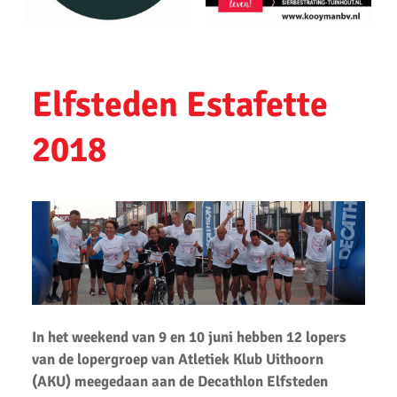
My Road To Amsterdam
Antwerpen Marathon 2023
Sander Tuinhof geslaagd voor looptrainers examen
Elfsteden Estafette
Amsterdam Marathon 2023
2018
Ronald Velten slaagt voor looptrainer examen
Bevrijdingsloop 2023
Uithoorns Mooiste de Loop 2023 weer geweldig loopfeest
Zilveren Turfloop 2022
Wijnmarathon met AKU
Uitslagen Omloop van Noordwijkerhout 2022
In het weekend van 9 en 10 juni hebben 12 lopers
van de lopergroep van Atletiek Klub Uithoorn
Uitslagen Uithoorns Mooiste 2022
(AKU) meegedaan aan de Decathlon Elfsteden