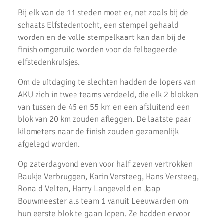
Marathon van Uithoorn 2020
Bij elk van de 11 steden moet er, net zoals bij de
AKU 10K Tijdloop
schaats Elfstedentocht, een stempel gehaald
worden en de volle stempelkaart kan dan bij de
AKU Kipchoge Challenge 2020
finish omgeruild worden voor de felbegeerde
elfstedenkruisjes.
Uitslagen 1 maart 2020
Om de uitdaging te slechten hadden de lopers van
Uitslagen Bosdijkloop 2020
AKU zich in twee teams verdeeld, die elk 2 blokken
Uitslagen Midwinter Marathon Apeldoorn 2020
van tussen de 45 en 55 km en een afsluitend een
blok van 20 km zouden afleggen. De laatste paar
Uitslagen Uithoorns Mooiste 2020
kilometers naar de finish zouden gezamenlijk
Uithoorns Mooiste, een prachtig loopfestijn!
afgelegd worden.
Uitslagen Weekend 17 Januari 2020
Op zaterdagvond even voor half zeven vertrokken
Baukje Verbruggen, Karin Versteeg, Hans Versteeg,
NN Halve Marathon van Egmond 2020
Ronald Velten, Harry Langeveld en Jaap
Bouwmeester als team 1 vanuit Leeuwarden om
Nieuwjaarsloop Leiden, Z&Z-circuit
hun eerste blok te gaan lopen. Ze hadden ervoor