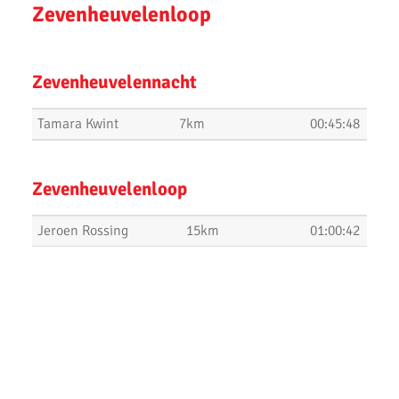
Zevenheuvelenloop
Dam tot Damloop 2019
Triathlon Alphen
Zevenheuvelennacht
Een sportieve week
Tamara Kwint
7km
00:45:48
Uitslagen Weekend 6 September 2019
Uitslagen Uur van Uithoorn 2019
Zevenheuvelenloop
Uitslagen Weekend 31 Augustus 2019
Jeroen Rossing
15km
01:00:42
Uitslagen Waverloop & Wilnis Dorpsloop
Jolanda Smorenburg
15km
01:29:09
La Chouffe 2019
10 van Noordwijk 2019
Triathlons en Hardloopwedstrijden
Rondje Zijldemeer 2019 - Uitslagen