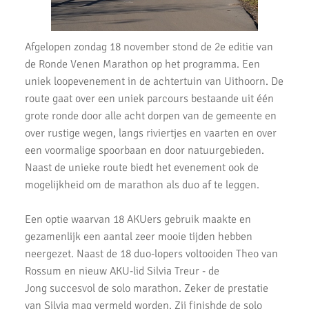
Uitslagen Uithoorns Mooiste 2022
Afgelopen zondag 18 november stond de 2e editie van
Uitslagen Weekend 09 April 2022
de Ronde Venen Marathon op het programma. Een
Uitslagen Weekend 2 April 2022
uniek loopevenement in de achtertuin van Uithoorn. De
route gaat over een uniek parcours bestaande uit één
Uitslagen Weekend 27 Maart 2022
grote ronde door alle acht dorpen van de gemeente en
over rustige wegen, langs riviertjes en vaarten en over
Uitslagen Weekend 20 Maart 2022
een voormalige spoorbaan en door natuurgebieden.
AKU lopers beginnen wedstrijden weer te vinden
Naast de unieke route biedt het evenement ook de
mogelijkheid om de marathon als duo af te leggen.
Uitslagen 21 November 2021
Een optie waarvan 18 AKUers gebruik maakte en
Uitslagen 6 & 7 November 2021
gezamenlijk een aantal zeer mooie tijden hebben
Top Prestaties AKU op Marathon & Triathlon
neergezet. Naast de 18 duo-lopers voltooiden Theo van
Rossum en nieuw AKU-lid Silvia Treur - de
6 nieuwe club records op 1 avond
Jong succesvol de solo marathon. Zeker de prestatie
Uitslagen 3000m & 5000m Test
van Silvia mag vermeld worden. Zij finishde de solo