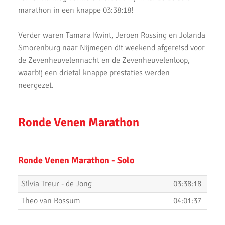
marathon in een knappe 03:38:18!
Uitslagen 12 Minuten Test (Februari 2021)
Verder waren Tamara Kwint, Jeroen Rossing en Jolanda
Marathon van Uithoorn 2020
Smorenburg naar Nijmegen dit weekend afgereisd voor
AKU 10K Tijdloop
de Zevenheuvelennacht en de Zevenheuvelenloop,
waarbij een drietal knappe prestaties werden
AKU Kipchoge Challenge 2020
neergezet.
Uitslagen 1 maart 2020
Ronde Venen Marathon
Uitslagen Bosdijkloop 2020
Uitslagen Midwinter Marathon Apeldoorn 2020
Ronde Venen Marathon - Solo
Uitslagen Uithoorns Mooiste 2020
Uithoorns Mooiste, een prachtig loopfestijn!
Silvia Treur - de Jong
03:38:18
Theo van Rossum
04:01:37
Uitslagen Weekend 17 Januari 2020
NN Halve Marathon van Egmond 2020