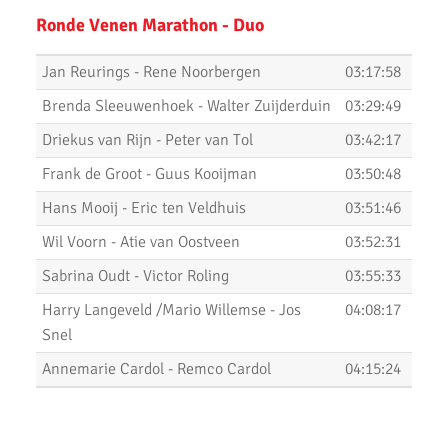
Ronde Venen Marathon - Duo
Nieuwjaarsloop Leiden, Z&Z-circuit
Jan Reurings - Rene Noorbergen
03:17:58
Kerstloop 2019
Brenda Sleeuwenhoek - Walter Zuijderduin
03:29:49
Uitslagen Weekend 15 December 2019
Driekus van Rijn - Peter van Tol
03:42:17
Pepernoten Run 2019
Frank de Groot - Guus Kooijman
03:50:48
Uitslagen Weekend 15 November 2019
Hans Mooij - Eric ten Veldhuis
03:51:46
Zilveren Turfloop 2019
Wil Voorn - Atie van Oostveen
03:52:31
Sabrina Oudt - Victor Roling
03:55:33
Uitslagen 30e RunX Haarlem Cross Circuit
Harry Langeveld /Mario Willemse - Jos
04:08:17
Marathon Weekend 2019
Snel
Lopersweeked 2019
Annemarie Cardol - Remco Cardol
04:15:24
Uitslagen Weekend 11 Oktober 2019
Uitslagen Weekend 4 Oktober 2019