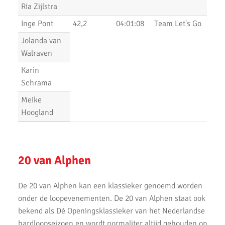
Ria Zijlstra
Lopersweeked 2019
Inge Pont
42,2
04:01:08
Team Let's Go
Uitslagen Weekend 11 Oktober 2019
Jolanda van
Uitslagen Weekend 4 Oktober 2019
Walraven
Karin
Dam tot Damloop 2019
Schrama
Triathlon Alphen
Meike
Hoogland
Een sportieve week
Uitslagen Weekend 6 September 2019
Uitslagen Uur van Uithoorn 2019
20 van Alphen
Uitslagen Weekend 31 Augustus 2019
De 20 van Alphen kan een klassieker genoemd worden
Uitslagen Waverloop & Wilnis Dorpsloop
onder de loopevenementen. De 20 van Alphen staat ook
bekend als Dé Openingsklassieker van het Nederlandse
La Chouffe 2019
hardloopseizoen en wordt normaliter altijd gehouden op