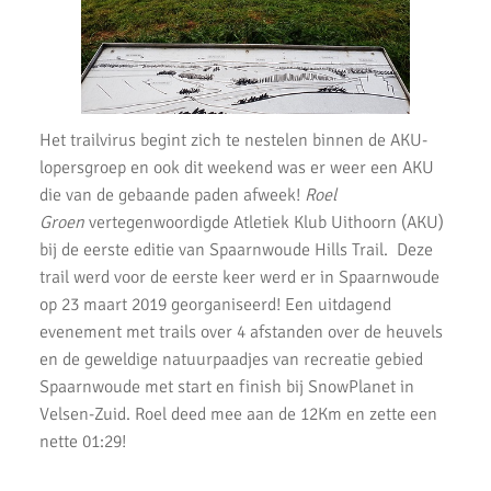
Zilveren Turfloop 2022
Wijnmarathon met AKU
Uitslagen Omloop van Noordwijkerhout 2022
Het trailvirus begint zich te nestelen binnen de AKU-
Uitslagen Uithoorns Mooiste 2022
lopersgroep en ook dit weekend was er weer een AKU
die van de gebaande paden afweek!
Roel
Uitslagen Weekend 09 April 2022
Groen
vertegenwoordigde Atletiek Klub Uithoorn (AKU)
Uitslagen Weekend 2 April 2022
bij de eerste editie van Spaarnwoude Hills Trail. Deze
trail werd voor de eerste keer werd er in Spaarnwoude
Uitslagen Weekend 27 Maart 2022
op 23 maart 2019 georganiseerd! Een uitdagend
evenement met trails over 4 afstanden over de heuvels
Uitslagen Weekend 20 Maart 2022
en de geweldige natuurpaadjes van recreatie gebied
AKU lopers beginnen wedstrijden weer te vinden
Spaarnwoude met start en finish bij SnowPlanet in
Velsen-Zuid. Roel deed mee aan de 12Km en zette een
Uitslagen 21 November 2021
nette 01:29!
Uitslagen 6 & 7 November 2021