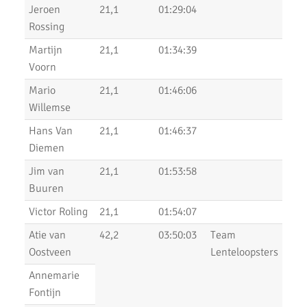
Jeroen
21,1
01:29:04
Uithoorns Mooiste, een prachtig loopfestijn!
Rossing
Uitslagen Weekend 17 Januari 2020
Martijn
21,1
01:34:39
Voorn
NN Halve Marathon van Egmond 2020
Mario
21,1
01:46:06
Nieuwjaarsloop Leiden, Z&Z-circuit
Willemse
Kerstloop 2019
Hans Van
21,1
01:46:37
Diemen
Uitslagen Weekend 15 December 2019
Jim van
21,1
01:53:58
Pepernoten Run 2019
Buuren
Uitslagen Weekend 15 November 2019
Victor Roling
21,1
01:54:07
Atie van
42,2
03:50:03
Team
Zilveren Turfloop 2019
Oostveen
Lenteloopsters
Uitslagen 30e RunX Haarlem Cross Circuit
Annemarie
Fontijn
Marathon Weekend 2019