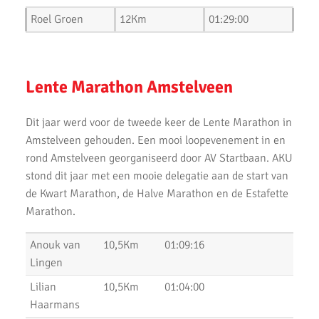
Top Prestaties AKU op Marathon & Triathlon
Roel Groen
12Km
01:29:00
6 nieuwe club records op 1 avond
Uitslagen 3000m & 5000m Test
Lente Marathon Amstelveen
Uitslagen 12 Minuten Test (Februari 2021)
Dit jaar werd voor de tweede keer de Lente Marathon in
Marathon van Uithoorn 2020
Amstelveen gehouden. Een mooi loopevenement in en
rond Amstelveen georganiseerd door AV Startbaan. AKU
AKU 10K Tijdloop
stond dit jaar met een mooie delegatie aan de start van
AKU Kipchoge Challenge 2020
de Kwart Marathon, de Halve Marathon en de Estafette
Marathon.
Uitslagen 1 maart 2020
Anouk van
10,5Km
01:09:16
Uitslagen Bosdijkloop 2020
Lingen
Uitslagen Midwinter Marathon Apeldoorn 2020
Lilian
10,5Km
01:04:00
Haarmans
Uitslagen Uithoorns Mooiste 2020