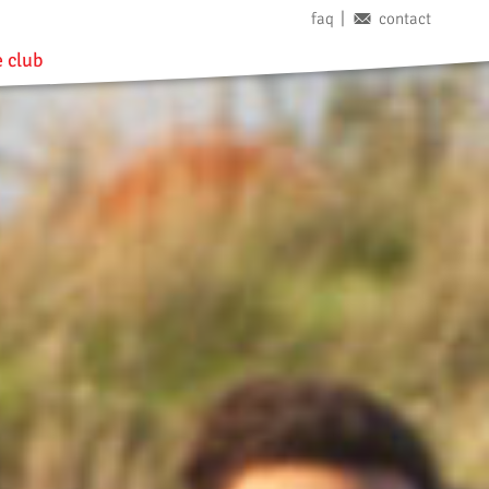
faq
contact
 club