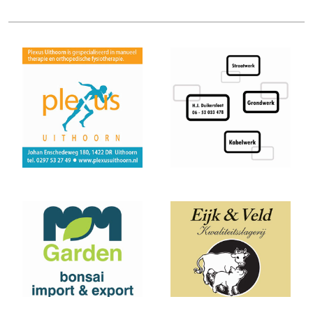
Uitslagen 12 Minuten Test (Februari 2021)
Marathon van Uithoorn 2020
AKU 10K Tijdloop
AKU Kipchoge Challenge 2020
Uitslagen 1 maart 2020
Uitslagen Bosdijkloop 2020
Uitslagen Midwinter Marathon Apeldoorn 2020
Uitslagen Uithoorns Mooiste 2020
Uithoorns Mooiste, een prachtig loopfestijn!
Uitslagen Weekend 17 Januari 2020
NN Halve Marathon van Egmond 2020