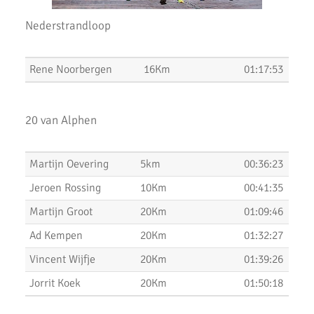
Uitslagen Uithoorns Mooiste 2022
Nederstrandloop
Uitslagen Weekend 09 April 2022
Uitslagen Weekend 2 April 2022
Rene Noorbergen
16Km
01:17:53
Uitslagen Weekend 27 Maart 2022
Uitslagen Weekend 20 Maart 2022
20 van Alphen
AKU lopers beginnen wedstrijden weer te vinden
Martijn Oevering
5km
00:36:23
Uitslagen 21 November 2021
Jeroen Rossing
10Km
00:41:35
Uitslagen 6 & 7 November 2021
Martijn Groot
20Km
01:09:46
Top Prestaties AKU op Marathon & Triathlon
Ad Kempen
20Km
01:32:27
6 nieuwe club records op 1 avond
Vincent Wijfje
20Km
01:39:26
Jorrit Koek
20Km
01:50:18
Uitslagen 3000m & 5000m Test