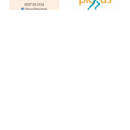
Nieuwjaarsloop Leiden, Z&Z-circuit
Kerstloop 2019
Uitslagen Weekend 15 December 2019
Pepernoten Run 2019
Uitslagen Weekend 15 November 2019
home
contact
privacy
Zilveren Turfloop 2019
Uitslagen 30e RunX Haarlem Cross Circuit
Marathon Weekend 2019
Lopersweeked 2019
Uitslagen Weekend 11 Oktober 2019
Uitslagen Weekend 4 Oktober 2019