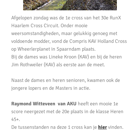
Uitslagen Uithoorns Mooiste 2022
Afgelopen zondag was de 1e cross van het 30e RunX
Uitslagen Weekend 09 April 2022
Haarlem Cross Circuit. Onder mooie
Uitslagen Weekend 2 April 2022
weersomstandigheden, maar gelukkig genoeg met
voldoende modder, vond de Compris KAV Holland Cross
Uitslagen Weekend 27 Maart 2022
op Wheerlerplanet in Spaarndam plaats.
Bij de dames was Lineke Kroon (KAV) en bij de heren
Uitslagen Weekend 20 Maart 2022
Jim Rothweiler (KAV) als eerste aan de meet.
AKU lopers beginnen wedstrijden weer te vinden
Naast de dames en heren senioren, kwamen ook de
Uitslagen 21 November 2021
jongere lopers en de Masters in actie.
Uitslagen 6 & 7 November 2021
Raymond Witteveen van AKU
heeft een mooie 1e
Top Prestaties AKU op Marathon & Triathlon
score neergezet met de 20e plaats in de klasse Heren
45+.
6 nieuwe club records op 1 avond
De tussenstanden na deze 1 cross kan je
hier
vinden.
Uitslagen 3000m & 5000m Test