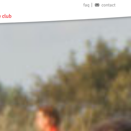
faq
contact
 club