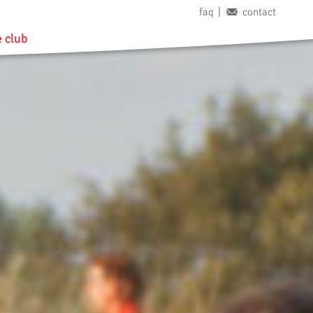
faq
contact
 club