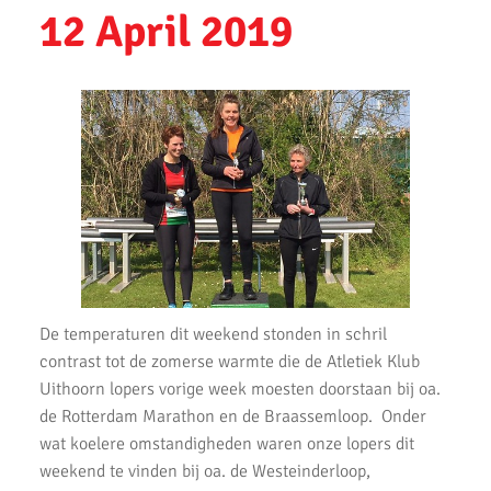
12 April 2019
Ronald Velten slaagt voor looptrainer examen
Bevrijdingsloop 2023
Uithoorns Mooiste de Loop 2023 weer geweldig loopfeest
Zilveren Turfloop 2022
Wijnmarathon met AKU
Uitslagen Omloop van Noordwijkerhout 2022
Uitslagen Uithoorns Mooiste 2022
De temperaturen dit weekend stonden in schril
Uitslagen Weekend 09 April 2022
contrast tot de zomerse warmte die de Atletiek Klub
Uitslagen Weekend 2 April 2022
Uithoorn lopers vorige week moesten doorstaan bij oa.
de Rotterdam Marathon en de Braassemloop. Onder
Uitslagen Weekend 27 Maart 2022
wat koelere omstandigheden waren onze lopers dit
weekend te vinden bij oa. de Westeinderloop,
Uitslagen Weekend 20 Maart 2022