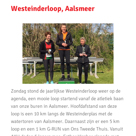
Westeinderloop, Aalsmeer
Zilveren Turfloop 2019
Uitslagen 30e RunX Haarlem Cross Circuit
Marathon Weekend 2019
Lopersweeked 2019
Uitslagen Weekend 11 Oktober 2019
Uitslagen Weekend 4 Oktober 2019
Dam tot Damloop 2019
Zondag stond de jaarlijkse Westeinderloop weer op de
Triathlon Alphen
agenda, een mooie loop startend vanaf de atletiek baan
van onze buren in Aalsmeer. Hoofdafstand van deze
Een sportieve week
loop is een 10 km langs de Westeinderplas met de
Uitslagen Weekend 6 September 2019
watertoren van Aalsmeer. Daarnaast zijn er een 5 km
loop en een 1 km G-RUN van Ons Tweede Thuis. Vanuit
Uitslagen Uur van Uithoorn 2019