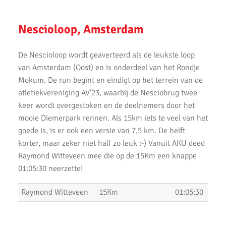
Uitslagen Bosdijkloop 2020
Nescioloop, Amsterdam
Uitslagen Midwinter Marathon Apeldoorn 2020
Uitslagen Uithoorns Mooiste 2020
De Nescioloop wordt geaverteerd als de leukste loop
van Amsterdam (Oost) en is onderdeel van het Rondje
Uithoorns Mooiste, een prachtig loopfestijn!
Mokum. De run begint en eindigt op het terrein van de
atletiekvereniging AV’23, waarbij de Nesciobrug twee
Uitslagen Weekend 17 Januari 2020
keer wordt overgestoken en de deelnemers door het
NN Halve Marathon van Egmond 2020
mooie Diemerpark rennen. Als 15km iets te veel van het
goede is, is er ook een versie van 7,5 km. De helft
Nieuwjaarsloop Leiden, Z&Z-circuit
korter, maar zeker niet half zo leuk :-) Vanuit AKU deed
Raymond Witteveen mee die op de 15Km een knappe
Kerstloop 2019
01:05:30 neerzette!
Uitslagen Weekend 15 December 2019
Raymond Witteveen
15Km
01:05:30
Pepernoten Run 2019
Uitslagen Weekend 15 November 2019