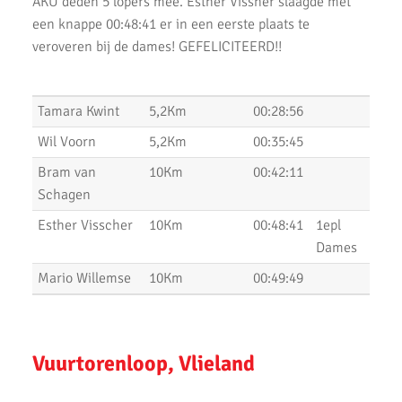
AKU deden 5 lopers mee. Esther Vissher slaagde met
een knappe 00:48:41 er in een eerste plaats te
Uitslagen Weekend 31 Augustus 2019
veroveren bij de dames! GEFELICITEERD!!
Uitslagen Waverloop & Wilnis Dorpsloop
La Chouffe 2019
Tamara Kwint
5,2Km
00:28:56
10 van Noordwijk 2019
Wil Voorn
5,2Km
00:35:45
Bram van
10Km
00:42:11
Triathlons en Hardloopwedstrijden
Schagen
Rondje Zijldemeer 2019 - Uitslagen
Esther Visscher
10Km
00:48:41
1epl
RopaRun 2019
Dames
Mario Willemse
10Km
00:49:49
AKU doet Groningen (video impressie)
AKU doet Groningen in Estafette
Vestingloop, Nightrun, Letterenloop & Triathlon
Vuurtorenloop, Vlieland
Haarlemmermeer