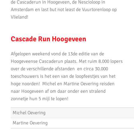
de Cascaderun in Hoogeveen, de Nescioloop in
AKU lopers beginnen wedstrijden weer te vinden
Amsterdam en last but not least de Vuurtorenloop op
Vlieland!
Uitslagen 21 November 2021
Uitslagen 6 & 7 November 2021
Cascade Run Hoogeveen
Top Prestaties AKU op Marathon & Triathlon
Afgelopen weekend vond de 13de editie van de
6 nieuwe club records op 1 avond
Hoogeveense Cascaderun plaats. Met ruim 8.000 lopers
over de verschillende afstanden en circa 30.000
Uitslagen 3000m & 5000m Test
toeschouwers is het een van de loopfeestjes van het
Uitslagen 12 Minuten Test (Februari 2021)
hoge noorden! Michel en Martine Oevering reisden
naar Hoogeveen af om daar onder een stralend
Marathon van Uithoorn 2020
zonnetje hun 5 mijl te lopen!
AKU 10K Tijdloop
Michel Oevering
AKU Kipchoge Challenge 2020
Martine Oevering
Uitslagen 1 maart 2020