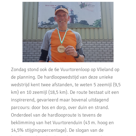
Uitslagen Noordwijkerhout 2019
Uitslagen Weekend 12 April 2019
Uitslagen Weekend 5 April 2019
Uitslagen Weekend 29 Maart 2019
Uitslagen Weekend 23 Maart 2019
Uitslagen Weekend 15 Maart 2019
Zondag stond ook de 6e Vuurtorenloop op Vlieland op
de planning. De hardloopwedstijd van deze unieke
Uitslagen Weekend 8 maart 2019
wedstrijd kent twee afstanden, te weten 5 zeemijl (9,5
Uitslagen Weekend 22 Februari 2019
km) en 10 zeemijl (18,5 km). De route bestaat uit een
inspirerend, gevarieerd maar bovenal uitdagend
Uitslagen Weekend 15 Februari 2019
parcours: door bos en dorp, over duin en strand.
Baanloop Aalsmeer - 13 Februari 2019
Onderdeel van de hardlooproute is tevens de
beklimming van het Vuurtorenduin (43 m. hoog en
Groet uit Schoorl Run 2019
14,5% stijgingspercentage). De slogan van de