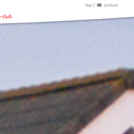
faq
contact
 club