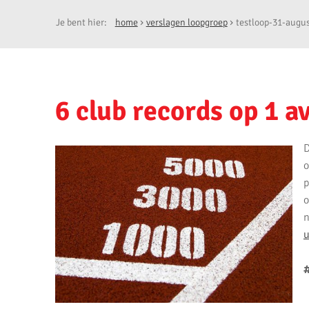
Je bent hier:
home
verslagen loopgroep
testloop-31-augu
6 club records op 1 a
D
o
p
o
n
u