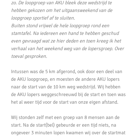
Pepernoten Run 2019
zo. De loopgroep van AKU bleek deze wedstrijd te
hebben gekozen om het uitgaansweekend van de
Uitslagen Weekend 15 November 2019
loopgroep sportief af te sluiten.
Buiten stond vrijwel de hele loopgroep rond een
Zilveren Turfloop 2019
stamtafel. Na iedereen een hand te hebben geschud
Uitslagen 30e RunX Haarlem Cross Circuit
even gevraagd wat ze hier deden en toen kreeg ik het
verhaal van het weekend weg van de lopersgroep. Over
Marathon Weekend 2019
toeval gesproken.
Lopersweeked 2019
Intussen was de 5 km afgerond, ook door een deel van
Uitslagen Weekend 11 Oktober 2019
de AKU loopgroep, en moesten de andere AKU lopers
naar de start van de 10 km weg wedstrijd. Wij hebben
Uitslagen Weekend 4 Oktober 2019
de AKU lopers weggeschreeuwd bij de start en toen was
het al weer tijd voor de start van onze eigen afstand.
Dam tot Damloop 2019
Triathlon Alphen
Wij stonden zelf met een groep van 8 mensen aan de
start. Na de start(bel) gebeurde er een tijd niets, na
Een sportieve week
ongeveer 3 minuten lopen kwamen wij over de startmat