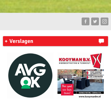
Verslagen
7 Heuvelenloop 2023
Ronde Venen Marathon 2023
New York City Marathon
Zilveren Turfloop 2023
My Road To Amsterdam
Antwerpen Marathon 2023