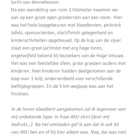
lucht van dennebossen.
AKU Kipchoge Challenge 2020
Na een wandeling van ruim 2 kilometer kwamen we
Uitslagen 1 maart 2020
aan op een groot open grasterrein aan een vijver. Hier
was het hele loopgebeuren met kleedtenten, picknick
Uitslagen Bosdijkloop 2020
tafels, sponsortenten, start/finish gelegenheid en
Uitslagen Midwinter Marathon Apeldoorn 2020
kinderactiviteiten opgebouwd. Op de kop van de vijver
staat een groot jachtslot met erg hoge toren,
Uitslagen Uithoorns Mooiste 2020
ongetwijfeld bekend bij bezoekers van de Hoge Veluwe.
Het was een feestelijke sfeer, grote groepen ouders met
Uithoorns Mooiste, een prachtig loopfestijn!
kinderen. Veel kinderen hadden deelgenomen aan de
Uitslagen Weekend 17 Januari 2020
loop over 1 mijl, onderverdeeld voor verschillende
leeftijdsgroepen. En de 5 km wegloop was aan het
NN Halve Marathon van Egmond 2020
finishen.
Nieuwjaarsloop Leiden, Z&Z-circuit
In de heren kleedtent aangekomen zat ik tegenover een
Kerstloop 2019
mij onbekende loper in fraai AKU shirt (door mij
bedrukt...). Na het omkleden gaf ik aan dat ik ook lid
Uitslagen Weekend 15 December 2019
van AKU ben en of hij hier alleen was. Nee, dat was niet