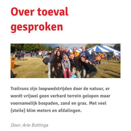
Sander Tuinhof geslaagd voor looptrainers examen
Over toeval
Amsterdam Marathon 2023
gesproken
Ronald Velten slaagt voor looptrainer examen
Bevrijdingsloop 2023
Uithoorns Mooiste de Loop 2023 weer geweldig loopfeest
Zilveren Turfloop 2022
Wijnmarathon met AKU
Uitslagen Omloop van Noordwijkerhout 2022
Trailruns zijn loopwedstrijden door de natuur, er
wordt vrijwel geen verhard terrein gelopen maar
Uitslagen Uithoorns Mooiste 2022
voornamelijk bospaden, zand en gras. Met veel
Uitslagen Weekend 09 April 2022
(steile) klim meters en afdalingen.
Uitslagen Weekend 2 April 2022
Door: Arie Bottinga