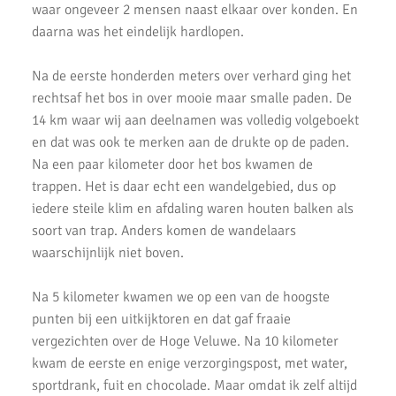
Uitslagen Weekend 6 September 2019
waar ongeveer 2 mensen naast elkaar over konden. En
daarna was het eindelijk hardlopen.
Uitslagen Uur van Uithoorn 2019
Na de eerste honderden meters over verhard ging het
Uitslagen Weekend 31 Augustus 2019
rechtsaf het bos in over mooie maar smalle paden. De
Uitslagen Waverloop & Wilnis Dorpsloop
14 km waar wij aan deelnamen was volledig volgeboekt
en dat was ook te merken aan de drukte op de paden.
La Chouffe 2019
Na een paar kilometer door het bos kwamen de
trappen. Het is daar echt een wandelgebied, dus op
10 van Noordwijk 2019
iedere steile klim en afdaling waren houten balken als
Triathlons en Hardloopwedstrijden
soort van trap. Anders komen de wandelaars
waarschijnlijk niet boven.
Rondje Zijldemeer 2019 - Uitslagen
RopaRun 2019
Na 5 kilometer kwamen we op een van de hoogste
punten bij een uitkijktoren en dat gaf fraaie
AKU doet Groningen (video impressie)
vergezichten over de Hoge Veluwe. Na 10 kilometer
kwam de eerste en enige verzorgingspost, met water,
AKU doet Groningen in Estafette
sportdrank, fuit en chocolade. Maar omdat ik zelf altijd