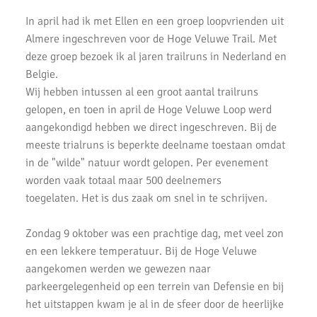
Uitslagen Weekend 27 Maart 2022
In april had ik met Ellen en een groep loopvrienden uit
Uitslagen Weekend 20 Maart 2022
Almere ingeschreven voor de Hoge Veluwe Trail. Met
deze groep bezoek ik al jaren trailruns in Nederland en
AKU lopers beginnen wedstrijden weer te vinden
Belgie.
Uitslagen 21 November 2021
Wij hebben intussen al een groot aantal trailruns
gelopen, en toen in april de Hoge Veluwe Loop werd
Uitslagen 6 & 7 November 2021
aangekondigd hebben we direct ingeschreven. Bij de
meeste trialruns is beperkte deelname toestaan omdat
Top Prestaties AKU op Marathon & Triathlon
in de "wilde" natuur wordt gelopen. Per evenement
6 nieuwe club records op 1 avond
worden vaak totaal maar 500 deelnemers
toegelaten. Het is dus zaak om snel in te schrijven.
Uitslagen 3000m & 5000m Test
Zondag 9 oktober was een prachtige dag, met veel zon
Uitslagen 12 Minuten Test (Februari 2021)
en een lekkere temperatuur. Bij de Hoge Veluwe
Marathon van Uithoorn 2020
aangekomen werden we gewezen naar
parkeergelegenheid op een terrein van Defensie en bij
AKU 10K Tijdloop
het uitstappen kwam je al in de sfeer door de heerlijke