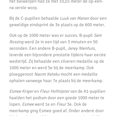
het balwerpen had ze met 10,03 meter de op-één-
AKU junioren succesvol tijdens landelijke finales
na verste worp.
AKU Junioren 5e en 8e in landelijke Finale D
Bij de C-pupillen behaalde
Luuk van Manen
door een
Emmanuella Amani Nederlands Kampioen hoogspringen
geweldige eindsprint de 3e plaats op de 600 meter.
Roel Verlaan Nederlands Kampioen Vortexwerpen U12
Ook op de 1000 meter was er succes. B-pupil
Sem
Rossing
werd 2e in een tijd van 3 minuten en 50
AKU Junioren plaatsen zich voor landelijke finale
seconden. Een andere B-pupil,
Janey Nienhuis,
Fleur Hofmijster zilver bij nationale indoorwedstrijden atletiek
leverde een bijzondere prestatie tijdens haar eerste
wedstrijd. Zij behaalde een zilveren medaille op de
AKU jeugd succesvol tijdens nationale indoorwedstrijd.
1000 meter en werd 5e bij de meerkamp. Ook
ploeggenoot
Naomi Keteku
mocht een medaille
AKU zeer succesvol tijdens NK cross
ophalen vanwege haar 7e plaats bij de meerkamp.
Mark Westra 6e op NK meerkamp
Esmee Kriger
en
Fleur Hofmijster
van de A1-pupillen
2 team podiumplaatsen en 2 individuele ereprijzen voor AKU bij
haalden het podium door een goede 1000 meter te
de Noord-Hollandse Kampioenschappen
lopen.
Esmee
werd 1e en
Fleur
3e. Ook de
meerkamp ging Esmee goed af. Onder andere door
Fleur Hofmijster 2e van Nederland op de 1000 meter.