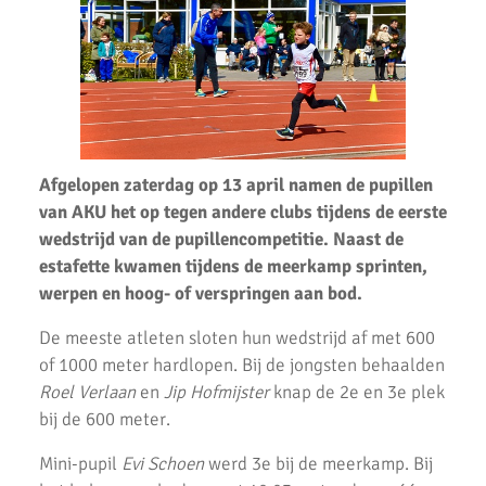
tijdens Nationale A-Games 2025
AKU atleten Roel Verlaan en Sophie de Lange op het podium bij
NK atletiek.
Succesvolle atletiek clinic bij AKU
AKU jeugd succesvol tijdens Noord-Hollandse cross finale
Afgelopen zaterdag op 13 april namen de pupillen
AKU atleet Siem Verlaan Nationaal indoor kampioen
van AKU het op tegen andere clubs tijdens de eerste
wedstrijd van de pupillencompetitie. Naast de
AKU jeugdatleten in de prijzen tijdens Nederlandse
estafette kwamen tijdens de meerkamp sprinten,
Kampioenschappen.
werpen en hoog- of verspringen aan bod.
Atleten enthousiast over zware cross bij AKU
De meeste atleten sloten hun wedstrijd af met 600
37 Nieuwe Club Records
of 1000 meter hardlopen. Bij de jongsten behaalden
Roel Verlaan
en
Jip Hofmijster
knap de 2e en 3e plek
Nationale Estafette Kampioenschappen 2023
bij de 600 meter.
Regionale pupillen competitie finale 2023
Mini-pupil
Evi Schoen
werd 3e bij de meerkamp. Bij