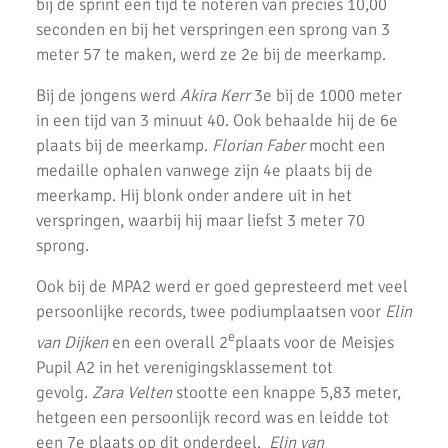
bij de sprint een tijd te noteren van precies 10,00
2x Zilver voor AKU-atleten bij CD Evening Games
seconden en bij het verspringen een sprong van 3
meter 57 te maken, werd ze 2e bij de meerkamp.
Competitie wedstrijden U18/U20
Bij de jongens werd
Akira Kerr
3e bij de 1000 meter
Atletiek Klub Uithoorn (AKU) CD junioren sluiten meerkamp
in een tijd van 3 minuut 40. Ook behaalde hij de 6e
competitie sterk af!
plaats bij de meerkamp.
Florian Faber
mocht een
AKU CD Junioren presteren goed bij 2e competitiewedstrijd in
medaille ophalen vanwege zijn 4e plaats bij de
Amsterdam
meerkamp. Hij blonk onder andere uit in het
verspringen, waarbij hij maar liefst 3 meter 70
AKU atleten starten baanseizoen
sprong.
AKU jeugd succesvol tijdens nationale indoorwedstrijden
Ook bij de MPA2 werd er goed gepresteerd met veel
Goede prestaties D2 & C Junioren in Santpoort
persoonlijke records, twee podiumplaatsen voor
Elin
e
van Dijken
en een overall 2
plaats voor de Meisjes
AKU Uithoorn Clubkampioenschappen 2021
Pupil A2 in het verenigingsklassement tot
Pupillen Finale 2021
gevolg.
Zara Velten
stootte een knappe 5,83 meter,
hetgeen een persoonlijk record was en leidde tot
Record aantal AKU atleten geplaatst voor competitie finale.
een 7e plaats op dit onderdeel.
Elin van