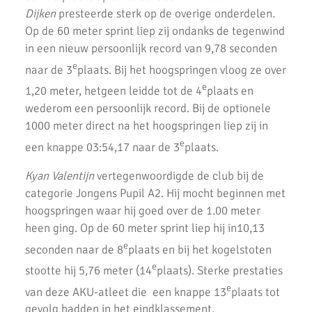
Dijken
presteerde sterk op de overige onderdelen
.
Goede oogst in Amsterdam voor AKU junioren
Op de 60 meter sprint liep zij ondanks de tegenwind
Onderlinge Competitie 5 Juni 2021
in een nieuw persoonlijk record van 9,78 seconden
e
naar de 3
plaats. Bij het hoogspringen vloog ze over
Pupillencompetitie bij AKU groot succes
e
1,20 meter, hetgeen leidde tot de 4
plaats en
Virtuele wedstrijd AKU junioren geslaagd!
wederom een persoonlijk record. Bij de optionele
1000 meter direct na het hoogspringen liep zij in
AH Jos van den Berg kidsrun in winterse kou bij AKU
e
een knappe 03:54,17 naar de 3
plaats.
Succesvolle Interne Cross Competitie AKU
Kyan Valentijn
vertegenwoordigde de club bij de
3e AKU Corona Cross
categorie Jongens Pupil A2. Hij mocht beginnen met
hoogspringen waar hij goed over de 1.00 meter
2e AKU Corona Cross
heen ging. Op de 60 meter sprint liep hij in10,13
1e AKU Corona Cross
e
seconden naar de 8
plaats en bij het kogelstoten
e
stootte hij 5,76 meter (14
plaats). Sterke prestaties
Veel enthousiaste kinderen op AKU Open Dag 2020
e
van deze AKU-atleet die een knappe 13
plaats tot
AKU-atleten laten zich zien bij de finale van de crosscompetitie
gevolg hadden in het eindklassement.