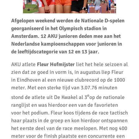
AKU jeugdatleten in de prijzen tijdens Nederlandse
Kampioenschappen.
Afgelopen weekend werden de Nationale D-spelen
Atleten enthousiast over zware cross bij AKU
georganiseerd in het Olympisch stadion in
Amsterdam. 12 AKU junioren deden mee aan het
37 Nieuwe Club Records
Nederlandse kampioenschappen voor junioren in
de leeftijdscategorie van 12 en 13 jaar.
Nationale Estafette Kampioenschappen 2023
Regionale pupillen competitie finale 2023
AKU atlete
Fleur Hofmijster
liet het hele seizoen al
zien dat ze goed in vorm is, in augustus liep Fleur
AKU junioren succesvol tijdens landelijke finales
in Eindhoven al een nieuwe clubrecord op de 1000
meter. Met een sterke tijd van 3.07.76 minuten
AKU Junioren 5e en 8e in landelijke Finale D
e
stond de atlete uit De Kwakel al 3
op de nationale
Emmanuella Amani Nederlands Kampioen hoogspringen
ranglijst en was hierdoor een van de favorieten
voor het podium. Fleur koos tijdens de race tactisch
Roel Verlaan Nederlands Kampioen Vortexwerpen U12
haar plaats in de groep en kon hierdoor ontspannen
AKU Junioren plaatsen zich voor landelijke finale
het eerste deel van de race meelopen. Met nog 400
meter voor de finish plaatste een concurrente een