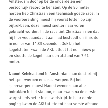
Amsterdam door op beide onderdelen een
persoonlijk record te behalen. Op de 80 meter
Pupillen competitie - wedstrijd 1 bij AKU
horden liep Christiaan een technisch goede race. In
de voorbereiding moest hij vooral letten op zijn
AKU jeugd presteert goed tijdens Regio Cross Finale
bijtrekbeen, deze moest sneller naar voren
2e regio cross (Bussum)
gebracht worden. In de race liet Christiaan zien dat
hij hier veel aandacht aan had besteedt en finishte
Mette's eerste cross!
in een pr van 14.83 seconden. Ook bij het
AKU Jeugdkamp 2016: 'De Olympische Spelen'
kogelstoten kwam de AKU atleet tot een nieuw pr
en stootte de kogel naar een afstand van 7.61
34e Klassewerk Scholierenveldloop - Verslag
meter.
34e Scholierenveldloop 2016 - Uitslagen
Naomi Keteku
stond in Amsterdam aan de start bij
Uitslagen AKU Clubkampioenschappen 2016
het speerwerpen en discuswerpen. Bij het
speerwerpen moest Naomi wennen aan alle
Meiden A1 veroveren 2e plaats bij regio finales
indrukken in het stadion, maar kwam na de eerste
worp steeds beter in de wedstrijd. In haar derde
Twee podiumplaatsen Sindy de Bruijn bij de D-spelen
poging kwam de AKU atlete tot haar verste afstand.