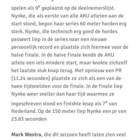
e
AKU atleten starten baanseizoen
spelen als 9
geplaatst op de deelnemerslijst.
Nynke, die als eerste van alle AKU atleten aan de
AKU jeugd succesvol tijdens nationale indoorwedstrijden
start stond, begon haar series 60 meter horden erg
sterk. Nynke, die technisch erg goed de hordes
Goede prestaties D2 & C Junioren in Santpoort
passeert liep in de series naar een nieuwe
AKU Uithoorn Clubkampioenschappen 2021
persoonlijk record en plaatste zich hiermee voor de
halve finale. In de halve finale kende de AKU
Pupillen Finale 2021
atlete een iets mindere start, maar knokte zichzelf
het laatste stuk knap terug. Met opnieuw een PR
Record aantal AKU atleten geplaatst voor competitie finale.
(11.24 seconden) plaatste ze zich als een van de
Goede oogst in Amsterdam voor AKU junioren
twee tijdsnelsten voor de finale. In de finale liep
Nynke weer sneller dan haar tijd waarmee ze
Onderlinge Competitie 5 Juni 2021
e
ingeschreven stond en finishte knap als 7
van
Pupillencompetitie bij AKU groot succes
Nederland. Op de 150 meter liep Nynke een pr van
23.83 seconden
Virtuele wedstrijd AKU junioren geslaagd!
AH Jos van den Berg kidsrun in winterse kou bij AKU
Mark Westra
, die dit seizoen heeft laten zien veel