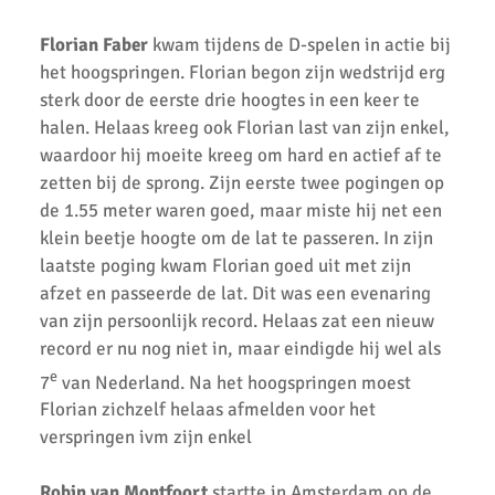
AKU atleten net naast podium op Nationale Kampioenschappen.
Florian Faber
kwam tijdens de D-spelen in actie bij
Gerrit Vos Bokaal 2019
het hoogspringen. Florian begon zijn wedstrijd erg
sterk door de eerste drie hoogtes in een keer te
Topresultaten tijdens een zonnige thuiswedstrijd voor de AKU
halen. Helaas kreeg ook Florian last van zijn enkel,
Junioren
waardoor hij moeite kreeg om hard en actief af te
Prachtige prestaties op 2e competitiedag CD Atletiek.
zetten bij de sprong. Zijn eerste twee pogingen op
de 1.55 meter waren goed, maar miste hij net een
Vele persoonlijke records verbroken bij pupillencompetitie AKU
klein beetje hoogte om de lat te passeren. In zijn
laatste poging kwam Florian goed uit met zijn
AKU A2 Presteert Goed bij 1e Meerkamp 2019
afzet en passeerde de lat. Dit was een evenaring
Succesvolle eerste meerkamp 2019
van zijn persoonlijk record. Helaas zat een nieuw
record er nu nog niet in, maar eindigde hij wel als
Eerste Wedstrijd CD Junioren Competitie
e
7
van Nederland. Na het hoogspringen moest
Cross Competitie Finale 2019
Florian zichzelf helaas afmelden voor het
verspringen ivm zijn enkel
AKU pupillen succesvol bij indoorwedstrijd.
Robin van Montfoort
startte in Amsterdam op de
Cross bij AKU Weer Een Groot Succes