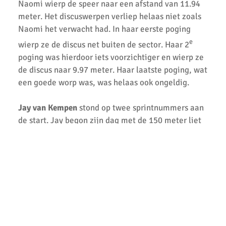
Zappsport Portret: Meerkamp atletiek
Naomi wierp de speer naar een afstand van 11.94
meter. Het discuswerpen verliep helaas niet zoals
Snelle tijden in Utrecht!
Naomi het verwacht had. In haar eerste poging
e
wierp ze de discus net buiten de sector. Haar 2
poging was hierdoor iets voorzichtiger en wierp ze
de discus naar 9.97 meter. Haar laatste poging, wat
een goede worp was, was helaas ook ongeldig.
Jay van Kempen
stond op twee sprintnummers aan
de start. Jay begon zijn dag met de 150 meter liet
zien dat zijn vele trainingsuren zijn vruchten af
gaan werpen. Op de 150 meter liep Jay naar een
snelle tijd van 22.62 seconden en eindigde hiermee
e
op een 13
plaats. Na een snelle start kon Jay
helaas zijn snelheid niet vasthouden op de 80
meter sprint. Door het lange wachten tussen de
twee starts, merkte hij dat er minder energie in
zijn benen zat. Jay finishte in een tijd van 11.50