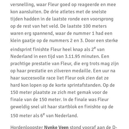
Fleur Hofmijster zilver bij nationale indoorwedstrijden atletiek
versnelling, waar Fleur goed op reageerde en mee
kon aansluiten. De drie atletes met de snelste
AKU jeugd succesvol tijdens nationale indoorwedstrijd.
tijden hadden in de laatste ronde een voorsprong
AKU zeer succesvol tijdens NK cross
op de rest van het veld. De laatste 100 meters
waren erg spannend, waar de nummer 1 had een
Mark Westra 6e op NK meerkamp
klein gaatje op de nummers 2 en 3. Door een sterke
e
2 team podiumplaatsen en 2 individuele ereprijzen voor AKU bij
eindsprint finishte Fleur heel knap als 2
van
de Noord-Hollandse Kampioenschappen
Nederland in een tijd van 3.11.95 minuten. Een
prachtige prestatie van Fleur, die erg trots mag zijn
Fleur Hofmijster 2e van Nederland op de 1000 meter.
op haar prestatie en zilveren medaille. Een uur na
2x Zilver voor AKU-atleten bij CD Evening Games
haar succesvolle race liet Fleur ook zien dat ze
hard kon lopen op de korte sprintafstanden. Op de
Competitie wedstrijden U18/U20
150 meter plaatste ze zich met gemak voor de
finale van de 150 meter. In de finale was Fleur
Atletiek Klub Uithoorn (AKU) CD junioren sluiten meerkamp
competitie sterk af!
geweldig snel uit haar startblok en finishte op de
e
150 meter als 6
van Nederland.
AKU CD Junioren presteren goed bij 2e competitiewedstrijd in
Amsterdam
Hordenloopster
Nynke Veen
stond vooraf aan de D-