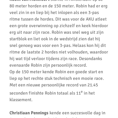
80 meter horden en de 150 meter. Robin had er erg
Zonnige en sportieve Clubkampioenschappen 2018 bij AKU
veel zin in en liep bij het inlopen als een 3-pas
ritme tussen de hordes. Dit was voor de AKU atleet
Tentenkamp 2018
een grote overwinning op zichzelf en keek hierdoor
Pinkstermeerkamp
erg uit naar zijn race. Robin was snel weg uit zijn
startblok en liet ook in de wedstrijd zien dat hij
2e Baancompetitie A-Junioren
snel genoeg was voor een 3-pas. Helaas kon hij dit
ritme de laatste 2 hordes niet volhouden, waardoor
Start Baancompetitie 2018
hij wat tijd verloor tijdens zijn race. Desondanks
Regio Finale Cross Competitie
evenaarde Robin zijn persoonlijk record.
Op de 150 meter kende Robin een goede start en
Cross AV Hilversum
liep op het rechte stuk technisch een mooie race.
Met een nieuwe persoonlijke record van 21.45
Cross AC Waterland
e
seconden finishte Robin totaal als 11
in het
Uitslagen 1e cross 2017/2018
klassement.
Jeugdkamp 2017
Christiaan Pennings
kende een succesvolle dag in
AKU Clubkampioenschappen