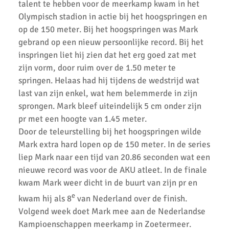
talent te hebben voor de meerkamp kwam in het
Succesvolle Interne Cross Competitie AKU
Olympisch stadion in actie bij het hoogspringen en
op de 150 meter. Bij het hoogspringen was Mark
3e AKU Corona Cross
gebrand op een nieuw persoonlijke record. Bij het
2e AKU Corona Cross
inspringen liet hij zien dat het erg goed zat met
zijn vorm, door ruim over de 1.50 meter te
1e AKU Corona Cross
springen. Helaas had hij tijdens de wedstrijd wat
last van zijn enkel, wat hem belemmerde in zijn
Veel enthousiaste kinderen op AKU Open Dag 2020
sprongen. Mark bleef uiteindelijk 5 cm onder zijn
AKU-atleten laten zich zien bij de finale van de crosscompetitie
pr met een hoogte van 1.45 meter.
Door de teleurstelling bij het hoogspringen wilde
De Springschans winnaar wisselbeker GeZZinsloop Uithoorns
Mark extra hard lopen op de 150 meter. In de series
Mooiste 2020
liep Mark naar een tijd van 20.86 seconden wat een
Geweldige crosscompetitie bij AKU
nieuwe record was voor de AKU atleet. In de finale
kwam Mark weer dicht in de buurt van zijn pr en
AH Jos van den Berg Scholierenveldloop geweldig
e
loopevenement
kwam hij als 8
van Nederland over de finish.
Volgend week doet Mark mee aan de Nederlandse
AKU pupillen in topvorm tijdens finale.
Kampioenschappen meerkamp in Zoetermeer.