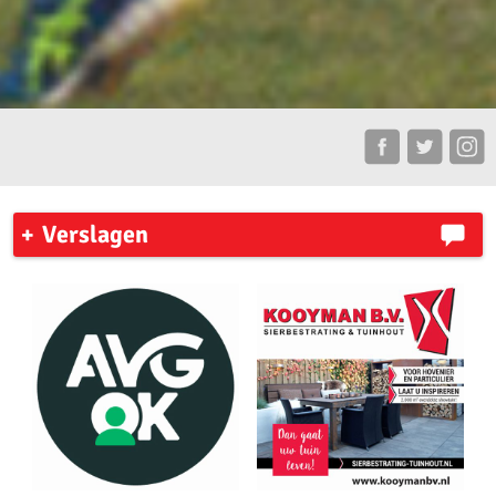
Verslagen
AKU leden plaatsen zich voor de competitie finale
Zaterdag 31 mei 2026 organiseerde AV ’23 in Amsterdam de
pupillencompetitie.
Zaterdag 18 april vond de eerste wedstrijd van de
pupillencompetitie plaats bij Phanos in Amsterdam.
Verslag pupillen voorjaars wedstrijd 13 april 2026