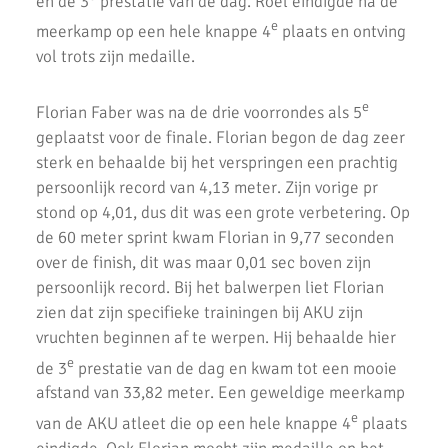
en de 3
prestatie van de dag. Roel eindigde na de
2x Zilver voor AKU-atleten bij CD Evening Games
e
meerkamp op een hele knappe 4
plaats en ontving
vol trots zijn medaille.
Competitie wedstrijden U18/U20
Atletiek Klub Uithoorn (AKU) CD junioren sluiten meerkamp
e
Florian Faber was na de drie voorrondes als 5
competitie sterk af!
geplaatst voor de finale. Florian begon de dag zeer
sterk en behaalde bij het verspringen een prachtig
AKU CD Junioren presteren goed bij 2e competitiewedstrijd in
Amsterdam
persoonlijk record van 4,13 meter. Zijn vorige pr
stond op 4,01, dus dit was een grote verbetering. Op
AKU atleten starten baanseizoen
de 60 meter sprint kwam Florian in 9,77 seconden
over de finish, dit was maar 0,01 sec boven zijn
AKU jeugd succesvol tijdens nationale indoorwedstrijden
persoonlijk record. Bij het balwerpen liet Florian
Goede prestaties D2 & C Junioren in Santpoort
zien dat zijn specifieke trainingen bij AKU zijn
vruchten beginnen af te werpen. Hij behaalde hier
AKU Uithoorn Clubkampioenschappen 2021
e
de 3
prestatie van de dag en kwam tot een mooie
Pupillen Finale 2021
afstand van 33,82 meter. Een geweldige meerkamp
e
van de AKU atleet die op een hele knappe 4
plaats
Record aantal AKU atleten geplaatst voor competitie finale.