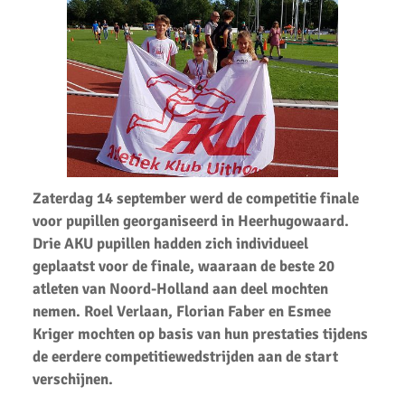
tijdens Nationale A-Games 2025
AKU atleten Roel Verlaan en Sophie de Lange op het podium bij
NK atletiek.
Succesvolle atletiek clinic bij AKU
AKU jeugd succesvol tijdens Noord-Hollandse cross finale
AKU atleet Siem Verlaan Nationaal indoor kampioen
Zaterdag 14 september werd de competitie finale
AKU jeugdatleten in de prijzen tijdens Nederlandse
voor pupillen georganiseerd in Heerhugowaard.
Kampioenschappen.
Drie AKU pupillen hadden zich individueel
Atleten enthousiast over zware cross bij AKU
geplaatst voor de finale, waaraan de beste 20
atleten van Noord-Holland aan deel mochten
37 Nieuwe Club Records
nemen. Roel Verlaan, Florian Faber en Esmee
Kriger mochten op basis van hun prestaties tijdens
Nationale Estafette Kampioenschappen 2023
de eerdere competitiewedstrijden aan de start
Regionale pupillen competitie finale 2023
verschijnen.