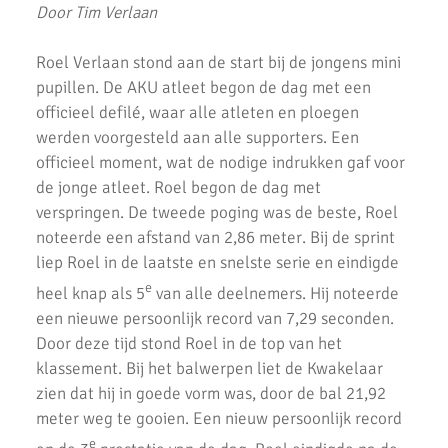
AKU junioren succesvol tijdens landelijke finales
Door Tim Verlaan
AKU Junioren 5e en 8e in landelijke Finale D
Roel Verlaan stond aan de start bij de jongens mini
Emmanuella Amani Nederlands Kampioen hoogspringen
pupillen. De AKU atleet begon de dag met een
officieel defilé, waar alle atleten en ploegen
Roel Verlaan Nederlands Kampioen Vortexwerpen U12
werden voorgesteld aan alle supporters. Een
officieel moment, wat de nodige indrukken gaf voor
AKU Junioren plaatsen zich voor landelijke finale
de jonge atleet. Roel begon de dag met
Fleur Hofmijster zilver bij nationale indoorwedstrijden atletiek
verspringen. De tweede poging was de beste, Roel
noteerde een afstand van 2,86 meter. Bij de sprint
AKU jeugd succesvol tijdens nationale indoorwedstrijd.
liep Roel in de laatste en snelste serie en eindigde
e
AKU zeer succesvol tijdens NK cross
heel knap als 5
van alle deelnemers. Hij noteerde
een nieuwe persoonlijk record van 7,29 seconden.
Mark Westra 6e op NK meerkamp
Door deze tijd stond Roel in de top van het
klassement. Bij het balwerpen liet de Kwakelaar
2 team podiumplaatsen en 2 individuele ereprijzen voor AKU bij
de Noord-Hollandse Kampioenschappen
zien dat hij in goede vorm was, door de bal 21,92
meter weg te gooien. Een nieuw persoonlijk record
Fleur Hofmijster 2e van Nederland op de 1000 meter.
e