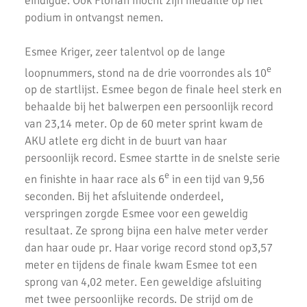
eindigde. Ook Florian mocht zijn medaille op het
Goede oogst in Amsterdam voor AKU junioren
podium in ontvangst nemen.
Onderlinge Competitie 5 Juni 2021
Esmee Kriger, zeer talentvol op de lange
e
Pupillencompetitie bij AKU groot succes
loopnummers, stond na de drie voorrondes als 10
op de startlijst. Esmee begon de finale heel sterk en
Virtuele wedstrijd AKU junioren geslaagd!
behaalde bij het balwerpen een persoonlijk record
van 23,14 meter. Op de 60 meter sprint kwam de
AH Jos van den Berg kidsrun in winterse kou bij AKU
AKU atlete erg dicht in de buurt van haar
Succesvolle Interne Cross Competitie AKU
persoonlijk record. Esmee startte in de snelste serie
e
en finishte in haar race als 6
in een tijd van 9,56
3e AKU Corona Cross
seconden. Bij het afsluitende onderdeel,
2e AKU Corona Cross
verspringen zorgde Esmee voor een geweldig
resultaat. Ze sprong bijna een halve meter verder
1e AKU Corona Cross
dan haar oude pr. Haar vorige record stond op3,57
meter en tijdens de finale kwam Esmee tot een
Veel enthousiaste kinderen op AKU Open Dag 2020
sprong van 4,02 meter. Een geweldige afsluiting
AKU-atleten laten zich zien bij de finale van de crosscompetitie
met twee persoonlijke records. De strijd om de