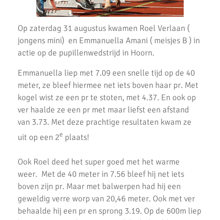
AKU jeugd succesvol tijdens Noord-Hollandse cross finale
Op zaterdag 31 augustus kwamen Roel Verlaan (
AKU atleet Siem Verlaan Nationaal indoor kampioen
jongens mini) en Emmanuella Amani ( meisjes B ) in
actie op de pupillenwedstrijd in Hoorn.
AKU jeugdatleten in de prijzen tijdens Nederlandse
Kampioenschappen.
Emmanuella liep met 7.09 een snelle tijd op de 40
meter, ze bleef hiermee net iets boven haar pr. Met
Atleten enthousiast over zware cross bij AKU
kogel wist ze een pr te stoten, met 4.37. En ook op
37 Nieuwe Club Records
ver haalde ze een pr met maar liefst een afstand
van 3.73. Met deze prachtige resultaten kwam ze
Nationale Estafette Kampioenschappen 2023
e
uit op een 2
plaats!
Regionale pupillen competitie finale 2023
Ook Roel deed het super goed met het warme
AKU junioren succesvol tijdens landelijke finales
weer. Met de 40 meter in 7.56 bleef hij net iets
boven zijn pr. Maar met balwerpen had hij een
AKU Junioren 5e en 8e in landelijke Finale D
geweldig verre worp van 20,46 meter. Ook met ver
Emmanuella Amani Nederlands Kampioen hoogspringen
behaalde hij een pr en sprong 3.19. Op de 600m liep