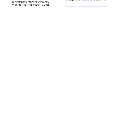
competitie sterk af!
AKU CD Junioren presteren goed bij 2e competitiewedstrijd in
Amsterdam
AKU atleten starten baanseizoen
AKU jeugd succesvol tijdens nationale indoorwedstrijden
Goede prestaties D2 & C Junioren in Santpoort
home
contact
privacy
AKU Uithoorn Clubkampioenschappen 2021
Pupillen Finale 2021
Record aantal AKU atleten geplaatst voor competitie finale.
Goede oogst in Amsterdam voor AKU junioren
Onderlinge Competitie 5 Juni 2021
Pupillencompetitie bij AKU groot succes