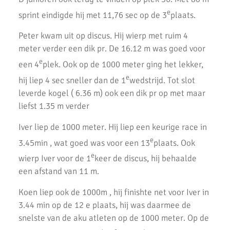
e
sprint eindigde hij met 11,76 sec op de 3
plaats.
AKU-atleten laten zich zien bij de finale van de crosscompetitie
Peter kwam uit op discus. Hij wierp met ruim 4
De Springschans winnaar wisselbeker GeZZinsloop Uithoorns
Mooiste 2020
meter verder een dik pr. De 16.12 m was goed voor
e
een 4
plek. Ook op de 1000 meter ging het lekker,
Geweldige crosscompetitie bij AKU
e
hij liep 4 sec sneller dan de 1
wedstrijd. Tot slot
AH Jos van den Berg Scholierenveldloop geweldig
leverde kogel ( 6.36 m) ook een dik pr op met maar
loopevenement
liefst 1.35 m verder
AKU pupillen in topvorm tijdens finale.
Iver liep de 1000 meter. Hij liep een keurige race in
e
AKU atleten net naast podium op Nationale Kampioenschappen.
3.45min , wat goed was voor een 13
plaats. Ook
e
wierp Iver voor de 1
keer de discus, hij behaalde
Gerrit Vos Bokaal 2019
een afstand van 11 m.
Topresultaten tijdens een zonnige thuiswedstrijd voor de AKU
Koen liep ook de 1000m , hij finishte net voor Iver in
Junioren
3.44 min op de 12 e plaats, hij was daarmee de
Prachtige prestaties op 2e competitiedag CD Atletiek.
snelste van de aku atleten op de 1000 meter. Op de