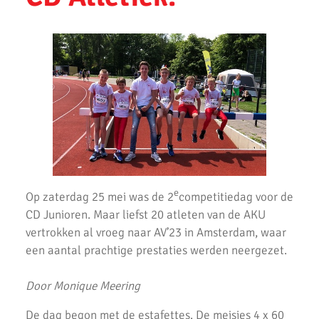
AKU atleten Siem Verlaan en Nina de Lange op het podium
tijdens Nationale A-Games 2025
AKU atleten Roel Verlaan en Sophie de Lange op het podium bij
NK atletiek.
Succesvolle atletiek clinic bij AKU
AKU jeugd succesvol tijdens Noord-Hollandse cross finale
AKU atleet Siem Verlaan Nationaal indoor kampioen
e
Op zaterdag 25 mei was de 2
competitiedag voor de
AKU jeugdatleten in de prijzen tijdens Nederlandse
Kampioenschappen.
CD Junioren. Maar liefst 20 atleten van de AKU
vertrokken al vroeg naar AV’23 in Amsterdam, waar
Atleten enthousiast over zware cross bij AKU
een aantal prachtige prestaties werden neergezet.
37 Nieuwe Club Records
Door Monique Meering
Nationale Estafette Kampioenschappen 2023
De dag begon met de estafettes. De meisjes 4 x 60