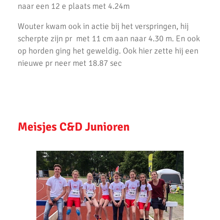
Start Baancompetitie 2018
naar een 12 e plaats met 4.24m
Regio Finale Cross Competitie
Wouter kwam ook in actie bij het verspringen, hij
scherpte zijn pr met 11 cm aan naar 4.30 m. En ook
Cross AV Hilversum
op horden ging het geweldig. Ook hier zette hij een
nieuwe pr neer met 18.87 sec
Cross AC Waterland
Uitslagen 1e cross 2017/2018
Jeugdkamp 2017
Meisjes C&D Junioren
AKU Clubkampioenschappen
Pupillen competitie - wedstrijd 1 bij AKU
AKU jeugd presteert goed tijdens Regio Cross Finale
2e regio cross (Bussum)
Mette's eerste cross!