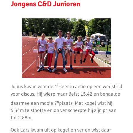
Jongens C&D Junioren
Fleur Hofmijster 2e van Nederland op de 1000 meter.
2x Zilver voor AKU-atleten bij CD Evening Games
Competitie wedstrijden U18/U20
Atletiek Klub Uithoorn (AKU) CD junioren sluiten meerkamp
competitie sterk af!
AKU CD Junioren presteren goed bij 2e competitiewedstrijd in
Amsterdam
AKU atleten starten baanseizoen
e
Julius kwam voor de 1
keer in actie op een wedstrijd
voor discus. Hij wierp maar liefst 15.42 en behaalde
AKU jeugd succesvol tijdens nationale indoorwedstrijden
e
daarmee een mooie 7
plaats. Met kogel wist hij
Goede prestaties D2 & C Junioren in Santpoort
5.34m te stootte en op ver scherpte hij zijn pr aan
tot 2.88m.
AKU Uithoorn Clubkampioenschappen 2021
Ook Lars kwam uit op kogel en ver en wist daar
Pupillen Finale 2021