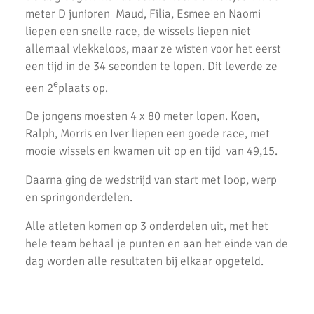
Regionale pupillen competitie finale 2023
meter D junioren Maud, Filia, Esmee en Naomi
liepen een snelle race, de wissels liepen niet
AKU junioren succesvol tijdens landelijke finales
allemaal vlekkeloos, maar ze wisten voor het eerst
een tijd in de 34 seconden te lopen. Dit leverde ze
AKU Junioren 5e en 8e in landelijke Finale D
e
een 2
plaats op.
Emmanuella Amani Nederlands Kampioen hoogspringen
De jongens moesten 4 x 80 meter lopen. Koen,
Roel Verlaan Nederlands Kampioen Vortexwerpen U12
Ralph, Morris en Iver liepen een goede race, met
mooie wissels en kwamen uit op en tijd van 49,15.
AKU Junioren plaatsen zich voor landelijke finale
Daarna ging de wedstrijd van start met loop, werp
Fleur Hofmijster zilver bij nationale indoorwedstrijden atletiek
en springonderdelen.
AKU jeugd succesvol tijdens nationale indoorwedstrijd.
Alle atleten komen op 3 onderdelen uit, met het
AKU zeer succesvol tijdens NK cross
hele team behaal je punten en aan het einde van de
dag worden alle resultaten bij elkaar opgeteld.
Mark Westra 6e op NK meerkamp
2 team podiumplaatsen en 2 individuele ereprijzen voor AKU bij
de Noord-Hollandse Kampioenschappen