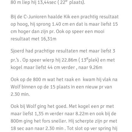
e
80 m liep hij 13,44sec ( 22
plaats).
Vele persoonlijke records verbroken bij pupillencompetitie AKU
AKU A2 Presteert Goed bij 1e Meerkamp 2019
Bij de C-Junioren haalde Kik een prachtig resultaat
op hoog, hij sprong 1.40 cm en dat is maar liefst 15
Succesvolle eerste meerkamp 2019
cm hoger dan zijn pr. Ook op speer een mooi
resultaat met 16,31m
Eerste Wedstrijd CD Junioren Competitie
Sjoerd had prachtige resultaten met maar liefst 3
Cross Competitie Finale 2019
e
pr.’s . Op speer wierp hij 22.86m ( 13
plek) en met
AKU pupillen succesvol bij indoorwedstrijd.
kogel maar liefst 44 cm verder , naar 9.26m
Cross bij AKU Weer Een Groot Succes
Ook op de 800 m wat het raak en kwam hij vlak na
Wolf binnen op de 15 plaats in een nieuw pr van
Zonnige en sportieve Clubkampioenschappen 2018 bij AKU
2.30 min.
Tentenkamp 2018
Ook bij Wolf ging het goed. Met kogel een pr met
Pinkstermeerkamp
maar liefst 1,35 m verder naar 8.22m en ook bij de
800m ging het fors sneller. Hij scherpte zijn pr met
2e Baancompetitie A-Junioren
18 sec aan naar 2.30 min . Tot slot op ver spring hij