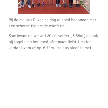
AKU Jeugdkamp 2016: 'De Olympische Spelen'
34e Klassewerk Scholierenveldloop - Verslag
Bij de meisjes D was de dag al goed begonnen met
34e Scholierenveldloop 2016 - Uitslagen
een scherpe tijd om de estafette.
Uitslagen AKU Clubkampioenschappen 2016
Sam kwam op ver wel 20 cm verder ( 3.38m ) en ook
bij kogel ging het goed. Met maar liefst 1 meter
Meiden A1 veroveren 2e plaats bij regio finales
verder kwam ze op 6,78m . Helaas bleef ze met
Twee podiumplaatsen Sindy de Bruijn bij de D-spelen
speer net onder haar pr (11.18m )
Zappsport Portret: Meerkamp atletiek
Lexie kwam alleen in actie op de 1000m. Ze ging
heel snel van start en liep lange tijd aan kop. Ze
Snelle tijden in Utrecht!
e
eindigde op de 10
plaats met 3.41 min.. Dit is net
boven pr.
Filia: Op hoog kwam ze keurig over de 120 cm heen.
Op sprint wilde ze zo graag een goede tijd
neerzetten , dat ze een valse start veroorzaakte.