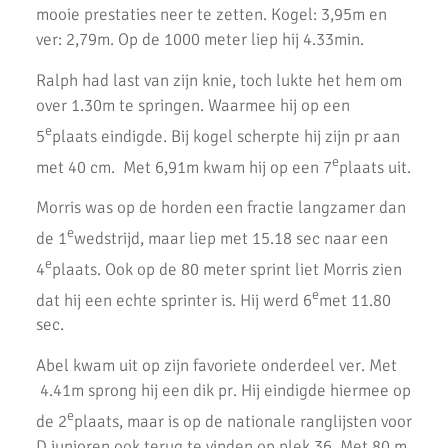
mooie prestaties neer te zetten. Kogel: 3,95m en
Record aantal AKU atleten geplaatst voor competitie finale.
ver: 2,79m. Op de 1000 meter liep hij 4.33min.
Goede oogst in Amsterdam voor AKU junioren
Ralph had last van zijn knie, toch lukte het hem om
over 1.30m te springen. Waarmee hij op een
Onderlinge Competitie 5 Juni 2021
e
5
plaats eindigde. Bij kogel scherpte hij zijn pr aan
Pupillencompetitie bij AKU groot succes
e
met 40 cm. Met 6,91m kwam hij op een 7
plaats uit.
Virtuele wedstrijd AKU junioren geslaagd!
Morris was op de horden een fractie langzamer dan
e
AH Jos van den Berg kidsrun in winterse kou bij AKU
de 1
wedstrijd, maar liep met 15.18 sec naar een
e
4
plaats. Ook op de 80 meter sprint liet Morris zien
Succesvolle Interne Cross Competitie AKU
e
dat hij een echte sprinter is. Hij werd 6
met 11.80
3e AKU Corona Cross
sec.
2e AKU Corona Cross
Abel kwam uit op zijn favoriete onderdeel ver. Met
4.41m sprong hij een dik pr. Hij eindigde hiermee op
1e AKU Corona Cross
e
de 2
plaats, maar is op de nationale ranglijsten voor
Veel enthousiaste kinderen op AKU Open Dag 2020
D junioren ook terug te vinden op plek 36. Met 80 m