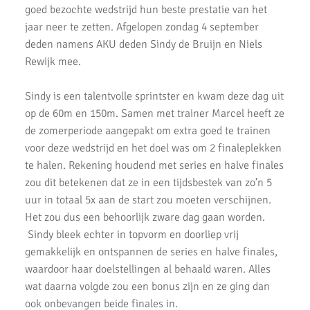
Kampioenschappen.
goed bezochte wedstrijd hun beste prestatie van het
jaar neer te zetten. Afgelopen zondag 4 september
Atleten enthousiast over zware cross bij AKU
deden namens AKU deden Sindy de Bruijn en Niels
37 Nieuwe Club Records
Rewijk mee.
Nationale Estafette Kampioenschappen 2023
Sindy is een talentvolle sprintster en kwam deze dag uit
op de 60m en 150m. Samen met trainer Marcel heeft ze
Regionale pupillen competitie finale 2023
de zomerperiode aangepakt om extra goed te trainen
AKU junioren succesvol tijdens landelijke finales
voor deze wedstrijd en het doel was om 2 finaleplekken
te halen. Rekening houdend met series en halve finales
AKU Junioren 5e en 8e in landelijke Finale D
zou dit betekenen dat ze in een tijdsbestek van zo’n 5
uur in totaal 5x aan de start zou moeten verschijnen.
Emmanuella Amani Nederlands Kampioen hoogspringen
Het zou dus een behoorlijk zware dag gaan worden.
Roel Verlaan Nederlands Kampioen Vortexwerpen U12
Sindy bleek echter in topvorm en doorliep vrij
gemakkelijk en ontspannen de series en halve finales,
AKU Junioren plaatsen zich voor landelijke finale
waardoor haar doelstellingen al behaald waren. Alles
wat daarna volgde zou een bonus zijn en ze ging dan
Fleur Hofmijster zilver bij nationale indoorwedstrijden atletiek
ook onbevangen beide finales in.