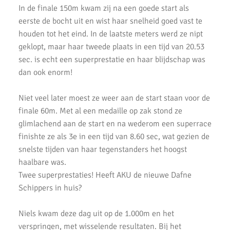
AKU jeugd succesvol tijdens nationale indoorwedstrijd.
In de finale 150m kwam zij na een goede start als
eerste de bocht uit en wist haar snelheid goed vast te
AKU zeer succesvol tijdens NK cross
houden tot het eind. In de laatste meters werd ze nipt
Mark Westra 6e op NK meerkamp
geklopt, maar haar tweede plaats in een tijd van 20.53
sec. is echt een superprestatie en haar blijdschap was
2 team podiumplaatsen en 2 individuele ereprijzen voor AKU bij
dan ook enorm!
de Noord-Hollandse Kampioenschappen
Fleur Hofmijster 2e van Nederland op de 1000 meter.
Niet veel later moest ze weer aan de start staan voor de
finale 60m. Met al een medaille op zak stond ze
2x Zilver voor AKU-atleten bij CD Evening Games
glimlachend aan de start en na wederom een superrace
finishte ze als 3e in een tijd van 8.60 sec, wat gezien de
Competitie wedstrijden U18/U20
snelste tijden van haar tegenstanders het hoogst
Atletiek Klub Uithoorn (AKU) CD junioren sluiten meerkamp
haalbare was.
competitie sterk af!
Twee superprestaties! Heeft AKU de nieuwe Dafne
Schippers in huis?
AKU CD Junioren presteren goed bij 2e competitiewedstrijd in
Amsterdam
Niels kwam deze dag uit op de 1.000m en het
AKU atleten starten baanseizoen
verspringen, met wisselende resultaten. Bij het