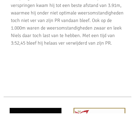
verspringen kwam hij tot een beste afstand van 3.91m,
AKU jeugd succesvol tijdens nationale indoorwedstrijden
waarmee hij onder niet optimale weersomstandigheden
Goede prestaties D2 & C Junioren in Santpoort
toch niet ver van zijn PR vandaan bleef. Ook op de
1.000m waren de weersomstandigheden zwaar en leek
AKU Uithoorn Clubkampioenschappen 2021
Niels daar toch last van te hebben. Met een tijd van
3:52,45 bleef hij helaas ver verwijderd van zijn PR.
Pupillen Finale 2021
Record aantal AKU atleten geplaatst voor competitie finale.
Goede oogst in Amsterdam voor AKU junioren
Onderlinge Competitie 5 Juni 2021
Pupillencompetitie bij AKU groot succes
Virtuele wedstrijd AKU junioren geslaagd!
AH Jos van den Berg kidsrun in winterse kou bij AKU
Succesvolle Interne Cross Competitie AKU