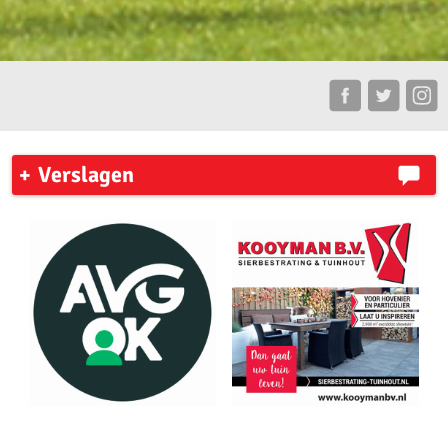
Verslagen
AKU leden plaatsen zich voor de competitie finale
Zaterdag 31 mei 2026 organiseerde AV ’23 in Amsterdam de
pupillencompetitie.
Zaterdag 18 april vond de eerste wedstrijd van de
pupillencompetitie plaats bij Phanos in Amsterdam.
Verslag pupillen voorjaars wedstrijd 13 april 2026
3 podiumplaatsen voor AKU jeugd tijdens NK estafette