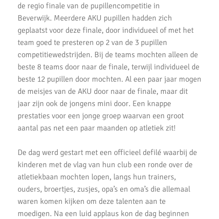
de regio finale van de pupillencompetitie in
Beverwijk. Meerdere AKU pupillen hadden zich
Atleten enthousiast over zware cross bij AKU
geplaatst voor deze finale, door individueel of met het
37 Nieuwe Club Records
team goed te presteren op 2 van de 3 pupillen
competitiewedstrijden. Bij de teams mochten alleen de
Nationale Estafette Kampioenschappen 2023
beste 8 teams door naar de finale, terwijl individueel de
Regionale pupillen competitie finale 2023
beste 12 pupillen door mochten. Al een paar jaar mogen
de meisjes van de AKU door naar de finale, maar dit
AKU junioren succesvol tijdens landelijke finales
jaar zijn ook de jongens mini door. Een knappe
prestaties voor een jonge groep waarvan een groot
AKU Junioren 5e en 8e in landelijke Finale D
aantal pas net een paar maanden op atletiek zit!
Emmanuella Amani Nederlands Kampioen hoogspringen
De dag werd gestart met een officieel defilé waarbij de
Roel Verlaan Nederlands Kampioen Vortexwerpen U12
kinderen met de vlag van hun club een ronde over de
atletiekbaan mochten lopen, langs hun trainers,
AKU Junioren plaatsen zich voor landelijke finale
ouders, broertjes, zusjes, opa’s en oma’s die allemaal
Fleur Hofmijster zilver bij nationale indoorwedstrijden atletiek
waren komen kijken om deze talenten aan te
moedigen. Na een luid applaus kon de dag beginnen
AKU jeugd succesvol tijdens nationale indoorwedstrijd.