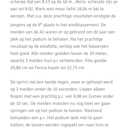
scherpe tijd van 8.13 op de 40 m , Akira scherpte zijn pr
3e AKU Corona Cross
aan tot 8.02. Mark wist maar liefst 18,04 m bal te
werpen. Met o.a. deze prachtige resultaten eindigde de
2e AKU Corona Cross
e
jongens op de 6
plaats in het eindklassement. De
1e AKU Corona Cross
meiden van de A1 waren er op gebrand om dit jaar een
plek op het podium te behalen. Na het prachtige
Veel enthousiaste kinderen op AKU Open Dag 2020
resultaat op de estafette, verliep ook het balwerpen
AKU-atleten laten zich zien bij de finale van de crosscompetitie
heel goed. Alle meiden gooiden boven de 20 meter,
waarbij 3 meiden hun p.r verbeterden. Filia gooide
De Springschans winnaar wisselbeker GeZZinsloop Uithoorns
20,86 cm en Fenna kwam tot 22,73 cm
Mooiste 2020
Geweldige crosscompetitie bij AKU
De sprint viel een beetje tegen, waar er gehoopt werd
op 3 meiden onder de 10 seconden. Liepen alleen
AH Jos van den Berg Scholierenveldloop geweldig
Noami met een prachtig p.r. van 9,98 en Esmee onder
loopevenement
de 10 sec. De meiden moesten nu nog heel ver gaan
AKU pupillen in topvorm tijdens finale.
springen om op het podium te komen. Niemand
behaalden een p.r. Het podium leek niet te gaan
AKU atleten net naast podium op Nationale Kampioenschappen.
lukken, de tassen werden ingepakt om naar huis te