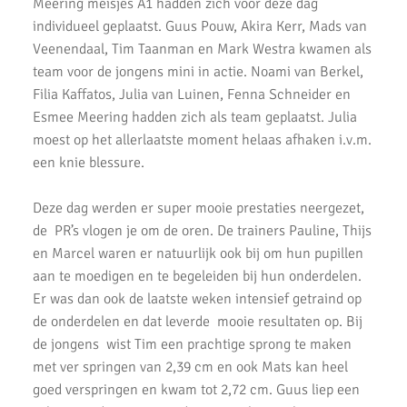
Meering meisjes A1 hadden zich voor deze dag
AKU jeugd succesvol tijdens nationale indoorwedstrijden
individueel geplaatst. Guus Pouw, Akira Kerr, Mads van
Veenendaal, Tim Taanman en Mark Westra kwamen als
Goede prestaties D2 & C Junioren in Santpoort
team voor de jongens mini in actie. Noami van Berkel,
AKU Uithoorn Clubkampioenschappen 2021
Filia Kaffatos, Julia van Luinen, Fenna Schneider en
Esmee Meering hadden zich als team geplaatst. Julia
Pupillen Finale 2021
moest op het allerlaatste moment helaas afhaken i.v.m.
een knie blessure.
Record aantal AKU atleten geplaatst voor competitie finale.
Goede oogst in Amsterdam voor AKU junioren
Deze dag werden er super mooie prestaties neergezet,
de PR’s vlogen je om de oren. De trainers Pauline, Thijs
Onderlinge Competitie 5 Juni 2021
en Marcel waren er natuurlijk ook bij om hun pupillen
Pupillencompetitie bij AKU groot succes
aan te moedigen en te begeleiden bij hun onderdelen.
Er was dan ook de laatste weken intensief getraind op
Virtuele wedstrijd AKU junioren geslaagd!
de onderdelen en dat leverde mooie resultaten op. Bij
de jongens wist Tim een prachtige sprong te maken
AH Jos van den Berg kidsrun in winterse kou bij AKU
met ver springen van 2,39 cm en ook Mats kan heel
Succesvolle Interne Cross Competitie AKU
goed verspringen en kwam tot 2,72 cm. Guus liep een