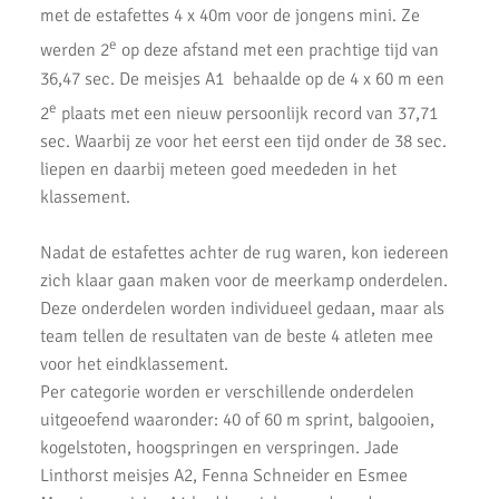
met de estafettes 4 x 40m voor de jongens mini. Ze
AKU zeer succesvol tijdens NK cross
e
werden 2
op deze afstand met een prachtige tijd van
36,47 sec. De meisjes A1 behaalde op de 4 x 60 m een
Mark Westra 6e op NK meerkamp
e
2
plaats met een nieuw persoonlijk record van 37,71
2 team podiumplaatsen en 2 individuele ereprijzen voor AKU bij
sec. Waarbij ze voor het eerst een tijd onder de 38 sec.
de Noord-Hollandse Kampioenschappen
liepen en daarbij meteen goed meededen in het
klassement.
Fleur Hofmijster 2e van Nederland op de 1000 meter.
2x Zilver voor AKU-atleten bij CD Evening Games
Nadat de estafettes achter de rug waren, kon iedereen
zich klaar gaan maken voor de meerkamp onderdelen.
Competitie wedstrijden U18/U20
Deze onderdelen worden individueel gedaan, maar als
team tellen de resultaten van de beste 4 atleten mee
Atletiek Klub Uithoorn (AKU) CD junioren sluiten meerkamp
competitie sterk af!
voor het eindklassement.
Per categorie worden er verschillende onderdelen
AKU CD Junioren presteren goed bij 2e competitiewedstrijd in
uitgeoefend waaronder: 40 of 60 m sprint, balgooien,
Amsterdam
kogelstoten, hoogspringen en verspringen. Jade
AKU atleten starten baanseizoen
Linthorst meisjes A2, Fenna Schneider en Esmee