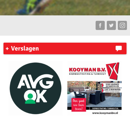
Verslagen
AKU leden plaatsen zich voor de competitie finale
Zaterdag 31 mei 2026 organiseerde AV ’23 in Amsterdam de
pupillencompetitie.
Zaterdag 18 april vond de eerste wedstrijd van de
pupillencompetitie plaats bij Phanos in Amsterdam.
Verslag pupillen voorjaars wedstrijd 13 april 2026
3 podiumplaatsen voor AKU jeugd tijdens NK estafette