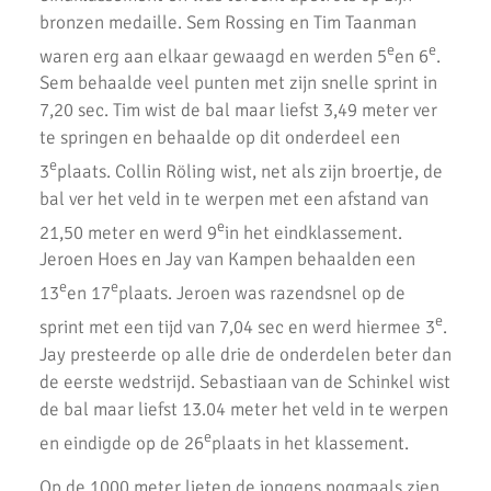
bronzen medaille. Sem Rossing en Tim Taanman
e
e
waren erg aan elkaar gewaagd en werden 5
en 6
.
Sem behaalde veel punten met zijn snelle sprint in
7,20 sec. Tim wist de bal maar liefst 3,49 meter ver
te springen en behaalde op dit onderdeel een
e
3
plaats. Collin Röling wist, net als zijn broertje, de
bal ver het veld in te werpen met een afstand van
e
21,50 meter en werd 9
in het eindklassement.
Jeroen Hoes en Jay van Kampen behaalden een
e
e
13
en 17
plaats. Jeroen was razendsnel op de
e
sprint met een tijd van 7,04 sec en werd hiermee 3
.
Jay presteerde op alle drie de onderdelen beter dan
de eerste wedstrijd. Sebastiaan van de Schinkel wist
de bal maar liefst 13.04 meter het veld in te werpen
e
en eindigde op de 26
plaats in het klassement.
Op de 1000 meter lieten de jongens nogmaals zien