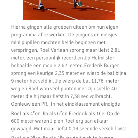
Succesvolle Interne Cross Competitie AKU
3e AKU Corona Cross
Hierna gingen alle groepen uiteen om hun eigen
2e AKU Corona Cross
programma af te werken. De jongens en meisjes
mini pupillen mochten beide beginnen met
1e AKU Corona Cross
verspringen. Roel Verlaan sprong maar liefst 2,81
Veel enthousiaste kinderen op AKU Open Dag 2020
meter, een persoonlijk record en Jip Hofmijster
behaalde een mooie 2,62 meter. Frederik Burger
AKU-atleten laten zich zien bij de finale van de crosscompetitie
sprong een keurige 2,35 meter en wierp de bal bijna
9 meter het veld in. Jip wierp de bal 11,76 meter
De Springschans winnaar wisselbeker GeZZinsloop Uithoorns
Mooiste 2020
weg en Roel won veel punten met zijn snelle 40
meter die hij maar liefst in 7,38 sec volbracht.
Geweldige crosscompetitie bij AKU
Opnieuw een PR. In het eindklassement eindigde
AH Jos van den Berg Scholierenveldloop geweldig
e
e
Roel als 4
en Jip als 6
en Frederik als 16e. Op de
loopevenement
600 meter waren Jip en Roel erg aan elkaar
gewaagd. Met maar liefst 0,13 seconde verschil wist
AKU pupillen in topvorm tijdens finale.
e
e