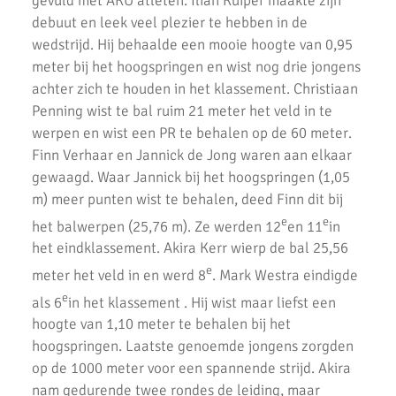
gevuld met AKU atleten. Ilian Kuiper maakte zijn
debuut en leek veel plezier te hebben in de
wedstrijd. Hij behaalde een mooie hoogte van 0,95
meter bij het hoogspringen en wist nog drie jongens
achter zich te houden in het klassement. Christiaan
Penning wist te bal ruim 21 meter het veld in te
werpen en wist een PR te behalen op de 60 meter.
Finn Verhaar en Jannick de Jong waren aan elkaar
gewaagd. Waar Jannick bij het hoogspringen (1,05
m) meer punten wist te behalen, deed Finn dit bij
e
e
het balwerpen (25,76 m). Ze werden 12
en 11
in
het eindklassement. Akira Kerr wierp de bal 25,56
e
meter het veld in en werd 8
. Mark Westra eindigde
e
als 6
in het klassement . Hij wist maar liefst een
hoogte van 1,10 meter te behalen bij het
hoogspringen. Laatste genoemde jongens zorgden
op de 1000 meter voor een spannende strijd. Akira
nam gedurende twee rondes de leiding, maar