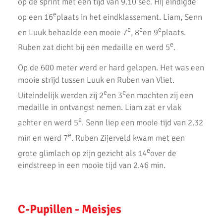
op de sprint met een tijd van 9.10 sec. Hij eindigde
Zappsport Portret: Meerkamp atletiek
e
op een 16
plaats in het eindklassement. Liam, Senn
e
e
e
Snelle tijden in Utrecht!
en Luuk behaalde een mooie 7
, 8
en 9
plaats.
e
Ruben zat dicht bij een medaille en werd 5
.
Op de 600 meter werd er hard gelopen. Het was een
mooie strijd tussen Luuk en Ruben van Vliet.
e
e
Uiteindelijk werden zij 2
en 3
en mochten zij een
medaille in ontvangst nemen. Liam zat er vlak
e
achter en werd 5
. Senn liep een mooie tijd van 2.32
e
min en werd 7
. Ruben Zijerveld kwam met een
e
grote glimlach op zijn gezicht als 14
over de
eindstreep in een mooie tijd van 2.46 min.
C-Pupillen - Meisjes