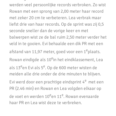
werden veel persoonlijke records verbroken. Zo wist
Cross bij AKU Weer Een Groot Succes
Rowan met een sprong van 2,00 meter haar record
Zonnige en sportieve Clubkampioenschappen 2018 bij AKU
met zeker 20 cm te verbeteren. Lea verbrak maar
liefst drie van haar records. Op de sprint was zij 0,5
Tentenkamp 2018
seconde sneller dan de vorige keer en met
balwerpen wist ze de bal ruim 2,50 meter verder het
Pinkstermeerkamp
veld in te gooien. Evi behaalde een dik PR met een
2e Baancompetitie A-Junioren
e
afstand van 11,97 meter, goed voor een 1
plaats.
Start Baancompetitie 2018
e
Rowan eindigde als 10
in het eindklassement, Lea
e
e
als 13
en Evi als 5
. Op de 600 meter wisten de
Regio Finale Cross Competitie
meiden alle drie onder de drie minuten te blijven.
Cross AV Hilversum
e
Evi werd door een prachtige eindsprint 4
met een
PR (2.46 min) en Rowan en Lea volgden elkaar op
Cross AC Waterland
e
e
de voet en werden 10
en 11
. Rowan evenaarde
Uitslagen 1e cross 2017/2018
haar PR en Lea wist deze te verbreken.
Jeugdkamp 2017