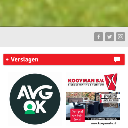
Verslagen
AKU leden plaatsen zich voor de competitie finale
Zaterdag 31 mei 2026 organiseerde AV ’23 in Amsterdam de
pupillencompetitie.
Zaterdag 18 april vond de eerste wedstrijd van de
pupillencompetitie plaats bij Phanos in Amsterdam.
Verslag pupillen voorjaars wedstrijd 13 april 2026