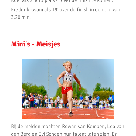
Roel als 2
en Jip als 4
over de finish te komen.
AKU atleten net naast podium op Nationale Kampioenschappen.
e
Frederik kwam als 19
over de finish in een tijd van
3.20 min.
Gerrit Vos Bokaal 2019
Topresultaten tijdens een zonnige thuiswedstrijd voor de AKU
Junioren
Mini's - Meisjes
Prachtige prestaties op 2e competitiedag CD Atletiek.
Vele persoonlijke records verbroken bij
pupillencompetitie AKU
AKU A2 Presteert Goed bij 1e Meerkamp 2019
Succesvolle eerste meerkamp 2019
Eerste Wedstrijd CD Junioren Competitie
Cross Competitie Finale 2019
Bij de meiden mochten Rowan van Kempen, Lea van
AKU pupillen succesvol bij indoorwedstrijd.
den Berg en Evi Schoen hun talent laten zien. Er