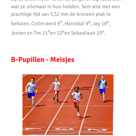
wat ze allemaal in huis hadden. Sem wist met een
prachtige tijd van 3,52 min de bronzen plak te
e
e
e
behalen. Collin werd 6
, Hannibal 9
, Jay 18
,
e
e
e
Jeroen en Tim 21
en 22
en Sebastiaan 25
.
B-Pupillen - Meisjes