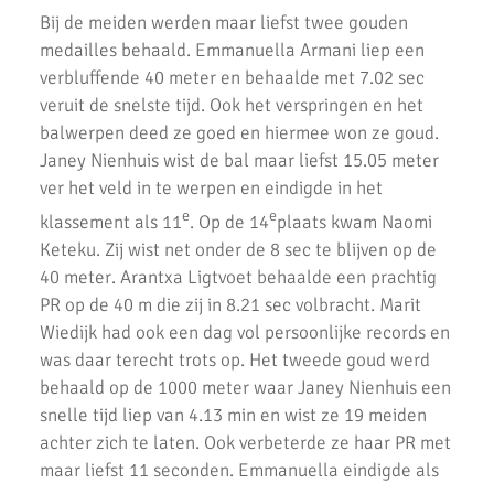
Bij de meiden werden maar liefst twee gouden
medailles behaald. Emmanuella Armani liep een
verbluffende 40 meter en behaalde met 7.02 sec
veruit de snelste tijd. Ook het verspringen en het
balwerpen deed ze goed en hiermee won ze goud.
Janey Nienhuis wist de bal maar liefst 15.05 meter
ver het veld in te werpen en eindigde in het
e
e
klassement als 11
. Op de 14
plaats kwam Naomi
Keteku. Zij wist net onder de 8 sec te blijven op de
40 meter. Arantxa Ligtvoet behaalde een prachtig
PR op de 40 m die zij in 8.21 sec volbracht. Marit
Wiedijk had ook een dag vol persoonlijke records en
was daar terecht trots op. Het tweede goud werd
behaald op de 1000 meter waar Janey Nienhuis een
snelle tijd liep van 4.13 min en wist ze 19 meiden
achter zich te laten. Ook verbeterde ze haar PR met
maar liefst 11 seconden. Emmanuella eindigde als