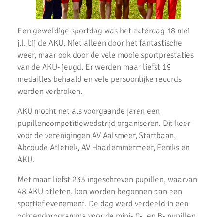
AKU jeugdatleten in de prijzen tijdens Nederlandse
Kampioenschappen.
Een geweldige sportdag was het zaterdag 18 mei
Atleten enthousiast over zware cross bij AKU
j.l. bij de AKU. Niet alleen door het fantastische
weer, maar ook door de vele mooie sportprestaties
37 Nieuwe Club Records
van de AKU- jeugd. Er werden maar liefst 19
medailles behaald en vele persoonlijke records
Nationale Estafette Kampioenschappen 2023
werden verbroken.
Regionale pupillen competitie finale 2023
AKU mocht net als voorgaande jaren een
AKU junioren succesvol tijdens landelijke finales
pupillencompetitiewedstrijd organiseren. Dit keer
voor de verenigingen AV Aalsmeer, Startbaan,
AKU Junioren 5e en 8e in landelijke Finale D
Abcoude Atletiek, AV Haarlemmermeer, Feniks en
Emmanuella Amani Nederlands Kampioen hoogspringen
AKU.
Roel Verlaan Nederlands Kampioen Vortexwerpen U12
Met maar liefst 233 ingeschreven pupillen, waarvan
48 AKU atleten, kon worden begonnen aan een
AKU Junioren plaatsen zich voor landelijke finale
sportief evenement. De dag werd verdeeld in een
ochtendprogramma voor de mini- C-, en B- pupillen
Fleur Hofmijster zilver bij nationale indoorwedstrijden atletiek