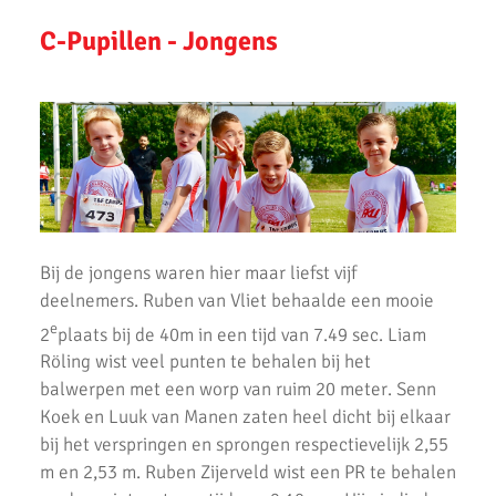
AKU Clubkampioenschappen
C-Pupillen - Jongens
Pupillen competitie - wedstrijd 1 bij AKU
AKU jeugd presteert goed tijdens Regio Cross Finale
2e regio cross (Bussum)
Mette's eerste cross!
AKU Jeugdkamp 2016: 'De Olympische Spelen'
Bij de jongens waren hier maar liefst vijf
34e Klassewerk Scholierenveldloop - Verslag
deelnemers. Ruben van Vliet behaalde een mooie
e
2
plaats bij de 40m in een tijd van 7.49 sec. Liam
34e Scholierenveldloop 2016 - Uitslagen
Röling wist veel punten te behalen bij het
Uitslagen AKU Clubkampioenschappen 2016
balwerpen met een worp van ruim 20 meter. Senn
Koek en Luuk van Manen zaten heel dicht bij elkaar
Meiden A1 veroveren 2e plaats bij regio finales
bij het verspringen en sprongen respectievelijk 2,55
m en 2,53 m. Ruben Zijerveld wist een PR te behalen
Twee podiumplaatsen Sindy de Bruijn bij de D-spelen