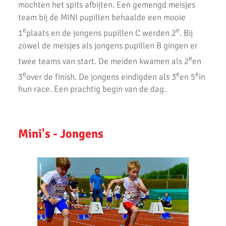
mochten het spits afbijten. Een gemengd meisjes
AKU atleten starten baanseizoen
team bij de MINI pupillen behaalde een mooie
AKU jeugd succesvol tijdens nationale indoorwedstrijden
e
e
1
plaats en de jongens pupillen C werden 2
. Bij
zowel de meisjes als jongens pupillen B gingen er
Goede prestaties D2 & C Junioren in Santpoort
e
twee teams van start. De meiden kwamen als 2
en
AKU Uithoorn Clubkampioenschappen 2021
e
e
e
3
over de finish. De jongens eindigden als 3
en 5
in
hun race. Een prachtig begin van de dag.
Pupillen Finale 2021
Record aantal AKU atleten geplaatst voor competitie finale.
Mini's - Jongens
Goede oogst in Amsterdam voor AKU junioren
Onderlinge Competitie 5 Juni 2021
Pupillencompetitie bij AKU groot succes
Virtuele wedstrijd AKU junioren geslaagd!
AH Jos van den Berg kidsrun in winterse kou bij AKU