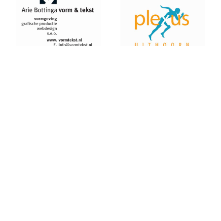
Pupillen Finale 2021
Record aantal AKU atleten geplaatst voor competitie finale.
Goede oogst in Amsterdam voor AKU junioren
Onderlinge Competitie 5 Juni 2021
Pupillencompetitie bij AKU groot succes
Virtuele wedstrijd AKU junioren geslaagd!
AH Jos van den Berg kidsrun in winterse kou bij AKU
Succesvolle Interne Cross Competitie AKU
3e AKU Corona Cross
2e AKU Corona Cross
1e AKU Corona Cross