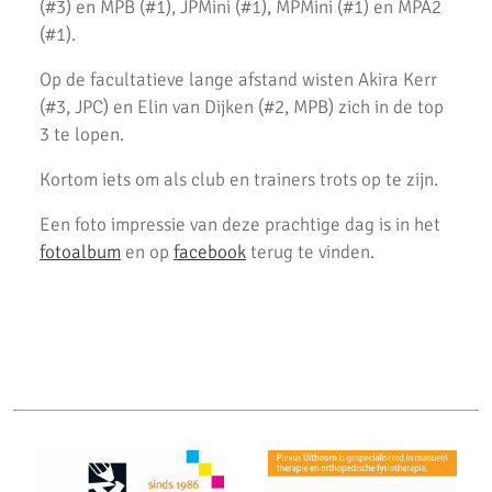
(#3) en MPB (#1), JPMini (#1), MPMini (#1) en MPA2
2 team podiumplaatsen en 2 individuele ereprijzen voor AKU bij
(#1).
de Noord-Hollandse Kampioenschappen
Op de facultatieve lange afstand wisten Akira Kerr
Fleur Hofmijster 2e van Nederland op de 1000 meter.
(#3, JPC) en Elin van Dijken (#2, MPB) zich in de top
2x Zilver voor AKU-atleten bij CD Evening Games
3 te lopen.
Competitie wedstrijden U18/U20
Kortom iets om als club en trainers trots op te zijn.
Atletiek Klub Uithoorn (AKU) CD junioren sluiten meerkamp
Een foto impressie van deze prachtige dag is in het
competitie sterk af!
fotoalbum
en op
facebook
terug te vinden.
AKU CD Junioren presteren goed bij 2e competitiewedstrijd in
Amsterdam
AKU atleten starten baanseizoen
AKU jeugd succesvol tijdens nationale indoorwedstrijden
Goede prestaties D2 & C Junioren in Santpoort
AKU Uithoorn Clubkampioenschappen 2021