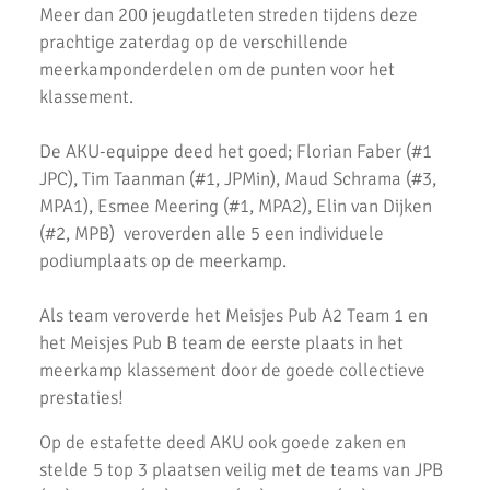
Meer dan 200 jeugdatleten streden tijdens deze
Nationale Estafette Kampioenschappen 2023
prachtige zaterdag op de verschillende
Regionale pupillen competitie finale 2023
meerkamponderdelen om de punten voor het
klassement.
AKU junioren succesvol tijdens landelijke finales
AKU Junioren 5e en 8e in landelijke Finale D
De AKU-equippe deed het goed; Florian Faber (#1
JPC), Tim Taanman (#1, JPMin), Maud Schrama (#3,
Emmanuella Amani Nederlands Kampioen hoogspringen
MPA1), Esmee Meering (#1, MPA2), Elin van Dijken
(#2, MPB) veroverden alle 5 een individuele
Roel Verlaan Nederlands Kampioen Vortexwerpen U12
podiumplaats op de meerkamp.
AKU Junioren plaatsen zich voor landelijke finale
Als team veroverde het Meisjes Pub A2 Team 1 en
Fleur Hofmijster zilver bij nationale indoorwedstrijden atletiek
het Meisjes Pub B team de eerste plaats in het
meerkamp klassement door de goede collectieve
AKU jeugd succesvol tijdens nationale indoorwedstrijd.
prestaties!
AKU zeer succesvol tijdens NK cross
Op de estafette deed AKU ook goede zaken en
Mark Westra 6e op NK meerkamp
stelde 5 top 3 plaatsen veilig met de teams van JPB