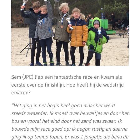
AKU junioren succesvol tijdens landelijke finales
AKU Junioren 5e en 8e in landelijke Finale D
Emmanuella Amani Nederlands Kampioen hoogspringen
Roel Verlaan Nederlands Kampioen Vortexwerpen U12
AKU Junioren plaatsen zich voor landelijke finale
Fleur Hofmijster zilver bij nationale indoorwedstrijden atletiek
Sem (JPC) liep een fantastische race en kwam als
AKU jeugd succesvol tijdens nationale indoorwedstrijd.
eerste over de finishlijn. Hoe heeft hij de wedstrijd
AKU zeer succesvol tijdens NK cross
ervaren?
Mark Westra 6e op NK meerkamp
“Het ging in het begin heel goed maar het werd
steeds zwaarder. Ik moest over heuveltjes en door het
2 team podiumplaatsen en 2 individuele ereprijzen voor AKU bij
bos en vooral het eind door het zand was zwaar. Ik
de Noord-Hollandse Kampioenschappen
bouwde mijn race goed op: ik begon rustig en daarna
Fleur Hofmijster 2e van Nederland op de 1000 meter.
ging ik op tempo lopen. Er was 1 jongetje die bijna de