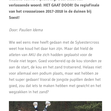
tijdens Nationale A-Games 2025
verlossende woord: HET GAAT DOOR! De regiofinale
AKU atleten Roel Verlaan en Sophie de Lange op het podium bij
van het crossseizoen 2017-2018 in de duinen bij
NK atletiek.
Soest!
Succesvolle atletiek clinic bij AKU
Door: Paulien Idema
AKU jeugd succesvol tijdens Noord-Hollandse cross finale
Wie wel eens mee heeft gedaan met de Sylvestercross
AKU atleet Siem Verlaan Nationaal indoor kampioen
weet hoe koud het daar kan zijn. Maar dat hield de
atleten van AKU die zich hadden geplaatst voor de
AKU jeugdatleten in de prijzen tijdens Nederlandse
finale niet tegen. Goed voorbereid op de kou stonden ze
Kampioenschappen.
aan de start, de kou en het zand trotserend. Helaas niet
Atleten enthousiast over zware cross bij AKU
voor allemaal een podium plaats, maar wat hebben ze
het super gedaan! Vooral de jongste pupillen deden het
37 Nieuwe Club Records
goed, zou dat iets te maken hebben met gewicht en het
Nationale Estafette Kampioenschappen 2023
wegzakken in het zand?
Regionale pupillen competitie finale 2023