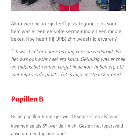
Goede oogst in Amsterdam voor AKU junioren
Onderlinge Competitie 5 Juni 2021
e
Akira werd 4
in zijn leeftijdscategorie. Ook voor
hem was er een eervolle vermelding en een mooie
Pupillencompetitie bij AKU groot succes
beker. Hoe heeft hij (JPB) zijn wedstrijd ervaren?
Virtuele wedstrijd AKU junioren geslaagd!
" ik was heel erg nerveus lang voor de wedstrijd. En
AH Jos van den Berg kidsrun in winterse kou bij AKU
het was ook echt heel erg koud. Gelukkig was er thee
en tijdens het rennen vergat ik de kou. Ik ben erg blij
Succesvolle Interne Cross Competitie AKU
met mijn vierde plaats. Dit is mijn eerste beker ooit!"
3e AKU Corona Cross
2e AKU Corona Cross
Pupillen B
1e AKU Corona Cross
e
Bij de pupillen B meisjes werd Esmee 7
en als team
Veel enthousiaste kinderen op AKU Open Dag 2020
e
kwamen ze als 5
over de finish. Gezien het lopersveld
AKU-atleten laten zich zien bij de finale van de crosscompetitie
absoluut een top prestatie!