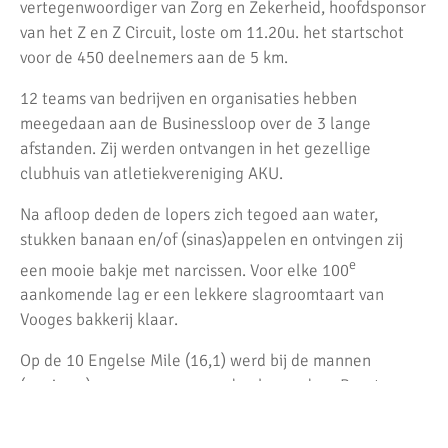
vertegenwoordiger van Zorg en Zekerheid, hoofdsponsor
van het Z en Z Circuit, loste om 11.20u. het startschot
voor de 450 deelnemers aan de 5 km.
12 teams van bedrijven en organisaties hebben
meegedaan aan de Businessloop over de 3 lange
afstanden. Zij werden ontvangen in het gezellige
clubhuis van atletiekvereniging AKU.
Na afloop deden de lopers zich tegoed aan water,
stukken banaan en/of (sinas)appelen en ontvingen zij
e
een mooie bakje met narcissen. Voor elke 100
aankomende lag er een lekkere slagroomtaart van
Vooges bakkerij klaar.
Op de 10 Engelse Mile (16,1) werd bij de mannen
(opnieuw) een parcoursrecord gelopen door Brent
Pieterse. In 49:34 kwam hij al binnen: meer dan 5
minuten sneller dan de nummer 2. Dat is meer dan