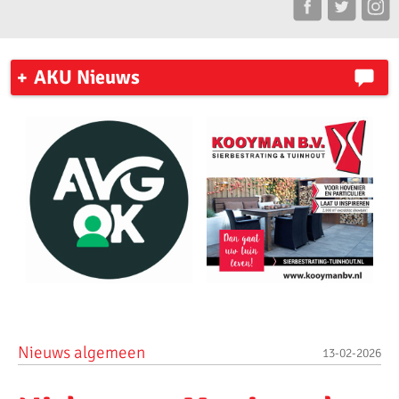
AKU Nieuws
Algemeen
01-07-2026
Kooyman Polderloop 2026 en de teambattle
Algemeen
12-05-2026
Bevrijdingsloop 2026
Algemeen
31-03-2026
AKU-lopers trotseren wind en kilometers op Texel
Algemeen
31-03-2026
AKU atleet John vd Maat loopt de 60km van Texel voor Jarige Job.
Algemeen
25-03-2026
Agenda jaarlijkse algemene ledenvergadering AKU op 9 april,
Nieuws algemeen
13-02-2026
vervolg van 16 maart