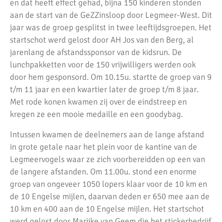
en dat heeft effect gehad, bijna 150 kinderen stonden
aan de start van de GeZZinsloop door Legmeer-West. Dit
jaar was de groep gesplitst in twee leeftijdsgroepen. Het
startschot werd gelost door AH Jos van den Berg, al
jarenlang de afstandssponsor van de kidsrun. De
lunchpakketten voor de 150 vrijwilligers werden ook
door hem gesponsord. Om 10.15u. startte de groep van 9
t/m 11 jaar en een kwartier later de groep t/m 8 jaar.
Met rode konen kwamen zij over de eindstreep en
kregen ze een mooie medaille en een goodybag.
Intussen kwamen de deelnemers aan de lange afstand
in grote getale naar het plein voor de kantine van de
Legmeervogels waar ze zich voorbereidden op een van
de langere afstanden. Om 11.00u. stond een enorme
groep van ongeveer 1050 lopers klaar voor de 10 km en
de 10 Engelse mijlen, daarvan deden er 650 mee aan de
10 km en 400 aan de 10 Engelse mijlen. Het startschot
werd gelost door Marijke van Geem die het stickerbedrijf